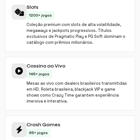
Slots
1200+ jogos
Coleção premium com slots de alta volatilidade,
megaways e jackpots progressivos. Títulos
exclusivos de Pragmatic Play e PG Soft dominam o
catálogo com prêmios milionários.
Cassino ao Vivo
145+ jogos
Mesas ao vivo com dealers brasileiros transmitidas
em HD. Roleta brasileira, blackjack VIP e game
shows como Crazy Time garantem experiência
imersiva e interativa.
Crash Games
85+ jogos