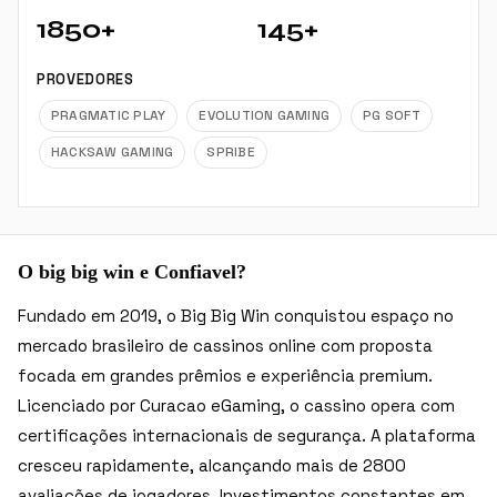
1850+
145+
PROVEDORES
PRAGMATIC PLAY
EVOLUTION GAMING
PG SOFT
HACKSAW GAMING
SPRIBE
O big big win e Confiavel?
Fundado em 2019, o Big Big Win conquistou espaço no
mercado brasileiro de cassinos online com proposta
focada em grandes prêmios e experiência premium.
Licenciado por Curacao eGaming, o cassino opera com
certificações internacionais de segurança. A plataforma
cresceu rapidamente, alcançando mais de 2800
avaliações de jogadores. Investimentos constantes em