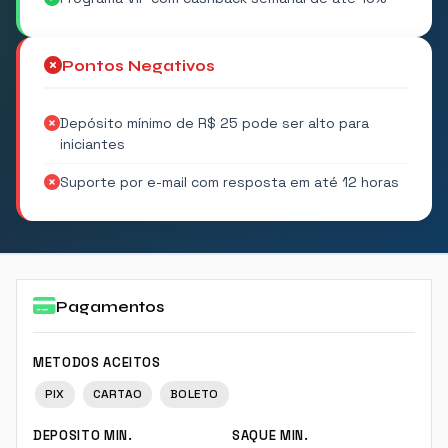
Pontos Negativos
Depósito mínimo de R$ 25 pode ser alto para
iniciantes
Suporte por e-mail com resposta em até 12 horas
Pagamentos
METODOS ACEITOS
PIX
CARTAO
BOLETO
DEPOSITO MIN.
SAQUE MIN.