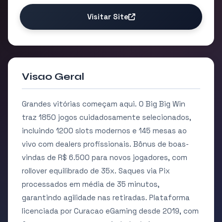
Visitar Site
Visao Geral
Grandes vitórias começam aqui. O Big Big Win
traz 1850 jogos cuidadosamente selecionados,
incluindo 1200 slots modernos e 145 mesas ao
vivo com dealers profissionais. Bônus de boas-
vindas de R$ 6.500 para novos jogadores, com
rollover equilibrado de 35x. Saques via Pix
processados em média de 35 minutos,
garantindo agilidade nas retiradas. Plataforma
licenciada por Curacao eGaming desde 2019, com