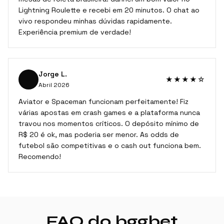
Lightning Roulette e recebi em 20 minutos. O chat ao
vivo respondeu minhas dúvidas rapidamente.
Experiência premium de verdade!
Jorge L.
J
★★★★☆
Abril 2026
Aviator e Spaceman funcionam perfeitamente! Fiz
várias apostas em crash games e a plataforma nunca
travou nos momentos críticos. O depósito mínimo de
R$ 20 é ok, mas poderia ser menor. As odds de
futebol são competitivas e o cash out funciona bem.
Recomendo!
FAQ do bggbet