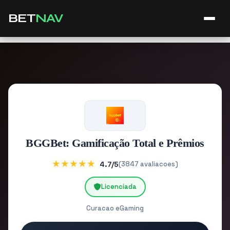
INICIO
/
REVIEWS
/
BGGBET
BET
NAV
BGGBet: Gamificação Total e Prêmios
★
★
★
★
★
4.7/5
(3847 avaliacoes)
Licenciada
Curacao eGaming