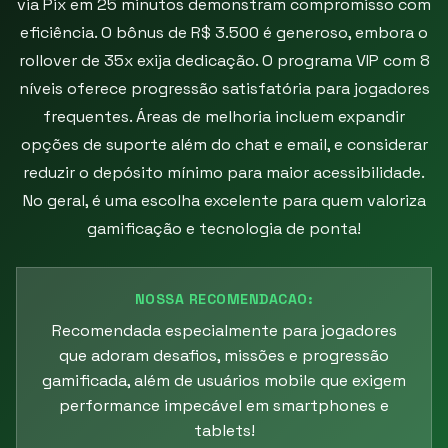
via Pix em 25 minutos demonstram compromisso com
eficiência. O bônus de R$ 3.500 é generoso, embora o
rollover de 35x exija dedicação. O programa VIP com 8
níveis oferece progressão satisfatória para jogadores
frequentes. Áreas de melhoria incluem expandir
opções de suporte além do chat e email, e considerar
reduzir o depósito mínimo para maior acessibilidade.
No geral, é uma escolha excelente para quem valoriza
gamificação e tecnologia de ponta!
NOSSA RECOMENDACAO:
Recomendada especialmente para jogadores
que adoram desafios, missões e progressão
gamificada, além de usuários mobile que exigem
performance impecável em smartphones e
tablets!