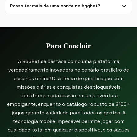
Com certeza! O Aviator da Spribe é um dos jogos mais
com prêmios acumulados que frequentemente ultrapassam
Posso ter mais de uma conta no bggbet?
populares da plataforma, disponível 24 horas com
R$ 500 mil. Os valores dos jackpots são exibidos em tempo
multiplicadores que chegam a 1000x. A BGGBet oferece
real acima de cada jogo. Qualquer aposta contribui para o
Não! A política da BGGBet permite apenas uma conta por
versão otimizada para mobile com gráficos fluidos e sem lag.
acúmulo, e o prêmio pode cair aleatoriamente em qualquer
CPF, endereço e dispositivo, conforme termos de uso e
Você pode ativar apostas automáticas e definir cash out
rodada.
regulamentação Curacao eGaming. Contas duplicadas são
automático em multiplicadores específicos. Há também
detectadas pelo sistema KYC e resultam em bloqueio
torneios semanais de Aviator com premiações extras para
Para Concluir
permanente com perda de saldo e bônus. Se esqueceu sua
os melhores jogadores.
senha, use a recuperação via email. Essa regra previne
A BGGBet se destaca como uma plataforma
fraudes e garante jogo justo para todos os usuários da
verdadeiramente inovadora no cenário brasileiro de
plataforma.
cassinos online! O sistema de gamificação com
missões diárias e conquistas desbloqueáveis
transforma cada sessão em uma aventura
empolgante, enquanto o catálogo robusto de 2100+
jogos garante variedade para todos os gostos. A
tecnologia mobile impecável permite jogar com
qualidade total em qualquer dispositivo, e os saques