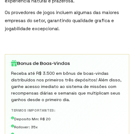
experiência natural e prazerosa.
Os provedores de jogos incluem algumas das maiores
empresas do setor, garantindo qualidade grafica e
jogabilidade excepcional.
Bonus de Boas-Vindas
Receba até R$ 3.500 em bônus de boas-vindas
distribuídos nos primeiros três depósitos! Além disso,
ganhe acesso imediato ao sistema de missões com
recompensas diárias e semanais que multiplicam seus
ganhos desde o primeiro dia.
TERMOS IMPORTANTES:
Deposito Min: R$ 20
Rollover: 35x