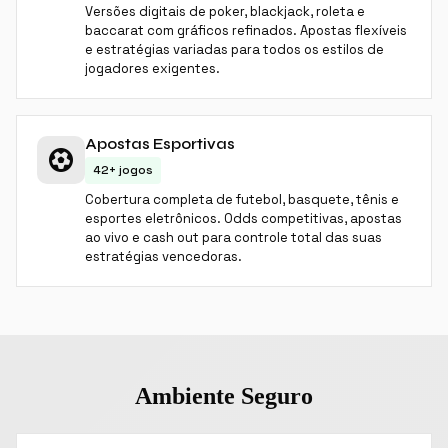
Versões digitais de poker, blackjack, roleta e
baccarat com gráficos refinados. Apostas flexíveis
e estratégias variadas para todos os estilos de
jogadores exigentes.
Apostas Esportivas
42+ jogos
Cobertura completa de futebol, basquete, tênis e
esportes eletrônicos. Odds competitivas, apostas
ao vivo e cash out para controle total das suas
estratégias vencedoras.
Ambiente Seguro