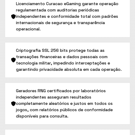
Licenciamento Curacao eGaming garante operação
regulamentada com auditorias periódicas
independentes e conformidade total com padrões
internacionais de segurança e transparência
operacional.
Criptografia SSL 256 bits protege todas as
transações financeiras e dados pessoais com
tecnologia militar, impedindo interceptações e
garantindo privacidade absoluta em cada operação.
Geradores RNG certificados por laboratórios
independentes asseguram resultados
completamente aleatórios e justos em todos os
jogos, com relatórios públicos de conformidade
disponíveis para consulta.