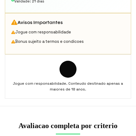
Validade: 21 dias
Avisos Importantes
Jogue com responsabilidade
Bonus sujeito a termos e condicoes
18+
Jogue com responsabilidade. Conteudo destinado apenas a
maiores de 18 anos.
Avaliacao completa por criterio