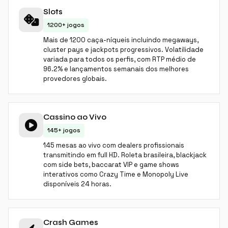
Slots
1200+ jogos
Mais de 1200 caça-níqueis incluindo megaways,
cluster pays e jackpots progressivos. Volatilidade
variada para todos os perfis, com RTP médio de
96.2% e lançamentos semanais dos melhores
provedores globais.
Cassino ao Vivo
145+ jogos
145 mesas ao vivo com dealers profissionais
transmitindo em full HD. Roleta brasileira, blackjack
com side bets, baccarat VIP e game shows
interativos como Crazy Time e Monopoly Live
disponíveis 24 horas.
Crash Games