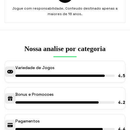
Jogue com responsabilidade. Conteudo destinado apenas a
maiores de 18 anos.
Nossa analise por categoria
Variedade de Jogos
4.5
Bonus e Promocoes
4.2
Pagamentos
4.4