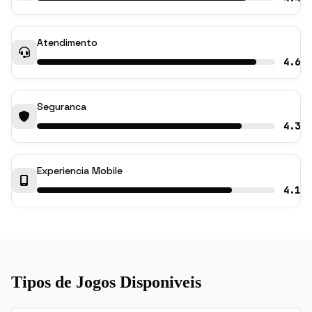
Atendimento
4.6
Seguranca
4.3
Experiencia Mobile
4.1
Tipos de Jogos Disponiveis