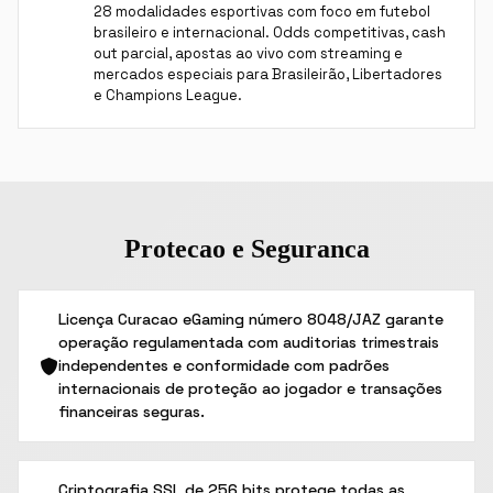
28 modalidades esportivas com foco em futebol
brasileiro e internacional. Odds competitivas, cash
out parcial, apostas ao vivo com streaming e
mercados especiais para Brasileirão, Libertadores
e Champions League.
Protecao e Seguranca
Licença Curacao eGaming número 8048/JAZ garante
operação regulamentada com auditorias trimestrais
independentes e conformidade com padrões
internacionais de proteção ao jogador e transações
financeiras seguras.
Criptografia SSL de 256 bits protege todas as