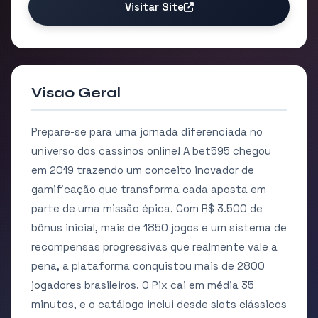
Visitar Site
Visao Geral
Prepare-se para uma jornada diferenciada no
universo dos cassinos online! A bet595 chegou
em 2019 trazendo um conceito inovador de
gamificação que transforma cada aposta em
parte de uma missão épica. Com R$ 3.500 de
bônus inicial, mais de 1850 jogos e um sistema de
recompensas progressivas que realmente vale a
pena, a plataforma conquistou mais de 2800
jogadores brasileiros. O Pix cai em média 35
minutos, e o catálogo inclui desde slots clássicos