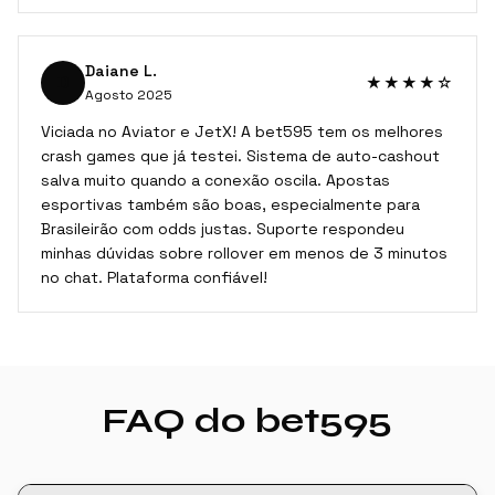
Daiane L.
D
★★★★☆
Agosto 2025
Viciada no Aviator e JetX! A bet595 tem os melhores
crash games que já testei. Sistema de auto-cashout
salva muito quando a conexão oscila. Apostas
esportivas também são boas, especialmente para
Brasileirão com odds justas. Suporte respondeu
minhas dúvidas sobre rollover em menos de 3 minutos
no chat. Plataforma confiável!
FAQ do bet595