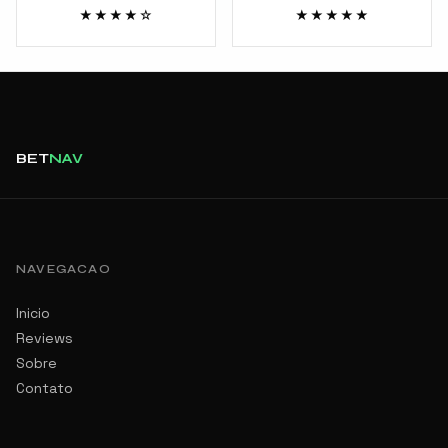
★★★★☆
★★★★★
BET
NAV
NAVEGACAO
Inicio
Reviews
Sobre
Contato