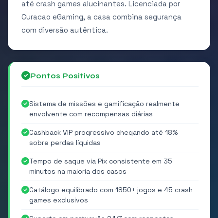
até crash games alucinantes. Licenciada por
Curacao eGaming, a casa combina segurança
com diversão autêntica.
Pontos Positivos
Sistema de missões e gamificação realmente
envolvente com recompensas diárias
Cashback VIP progressivo chegando até 18%
sobre perdas líquidas
Tempo de saque via Pix consistente em 35
minutos na maioria dos casos
Catálogo equilibrado com 1850+ jogos e 45 crash
games exclusivos