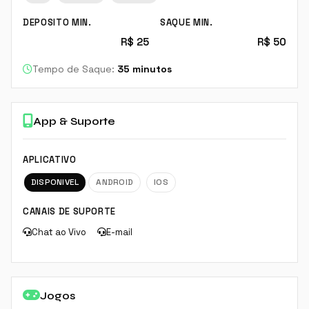
DEPOSITO MIN.
SAQUE MIN.
R$ 25
R$ 50
Tempo de Saque:
35 minutos
App & Suporte
APLICATIVO
DISPONIVEL
ANDROID
IOS
CANAIS DE SUPORTE
Chat ao Vivo
E-mail
Jogos