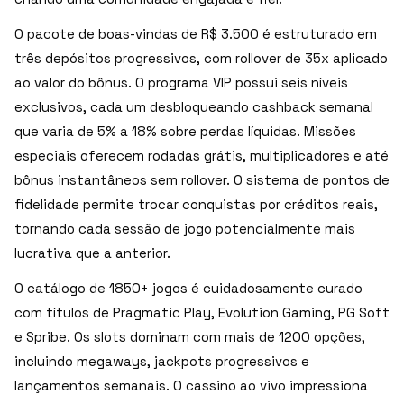
O pacote de boas-vindas de R$ 3.500 é estruturado em
três depósitos progressivos, com rollover de 35x aplicado
ao valor do bônus. O programa VIP possui seis níveis
exclusivos, cada um desbloqueando cashback semanal
que varia de 5% a 18% sobre perdas líquidas. Missões
especiais oferecem rodadas grátis, multiplicadores e até
bônus instantâneos sem rollover. O sistema de pontos de
fidelidade permite trocar conquistas por créditos reais,
tornando cada sessão de jogo potencialmente mais
lucrativa que a anterior.
O catálogo de 1850+ jogos é cuidadosamente curado
com títulos de Pragmatic Play, Evolution Gaming, PG Soft
e Spribe. Os slots dominam com mais de 1200 opções,
incluindo megaways, jackpots progressivos e
lançamentos semanais. O cassino ao vivo impressiona