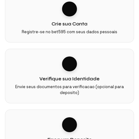
1
Crie sua Conta
Registre-se no bet595 com seus dados pessoais
2
Verifique sua Identidade
Envie seus documentos para verificacao (opcional para
deposito)
3