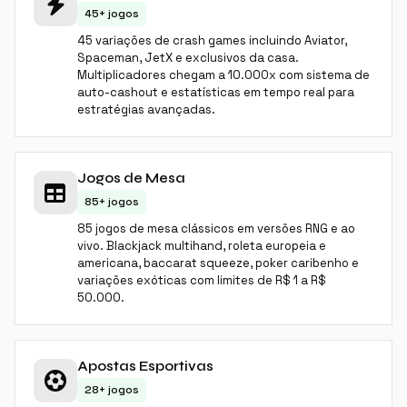
45+ jogos
45 variações de crash games incluindo Aviator,
Spaceman, JetX e exclusivos da casa.
Multiplicadores chegam a 10.000x com sistema de
auto-cashout e estatísticas em tempo real para
estratégias avançadas.
Jogos de Mesa
85+ jogos
85 jogos de mesa clássicos em versões RNG e ao
vivo. Blackjack multihand, roleta europeia e
americana, baccarat squeeze, poker caribenho e
variações exóticas com limites de R$ 1 a R$
50.000.
Apostas Esportivas
28+ jogos