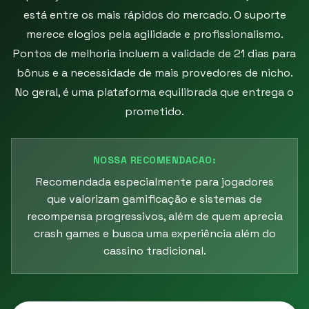
está entre os mais rápidos do mercado. O suporte
merece elogios pela agilidade e profissionalismo.
Pontos de melhoria incluem a validade de 21 dias para
bônus e a necessidade de mais provedores de nicho.
No geral, é uma plataforma equilibrada que entrega o
prometido.
NOSSA RECOMENDACAO:
Recomendada especialmente para jogadores
que valorizam gamificação e sistemas de
recompensa progressivos, além de quem aprecia
crash games e busca uma experiência além do
cassino tradicional.