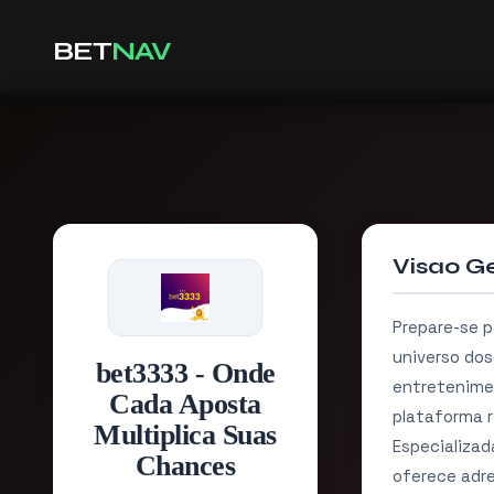
INICIO
/
REVIEWS
/
BET3333
BET
NAV
Visao Ge
Prepare-se 
universo dos
bet3333 - Onde
entretenimen
Cada Aposta
plataforma r
Multiplica Suas
Especializad
Chances
oferece adr