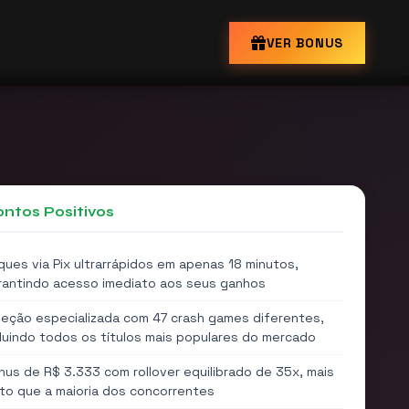
VER BONUS
ntos Positivos
ques via Pix ultrarrápidos em apenas 18 minutos,
rantindo acesso imediato aos seus ganhos
leção especializada com 47 crash games diferentes,
cluindo todos os títulos mais populares do mercado
nus de R$ 3.333 com rollover equilibrado de 35x, mais
sto que a maioria dos concorrentes