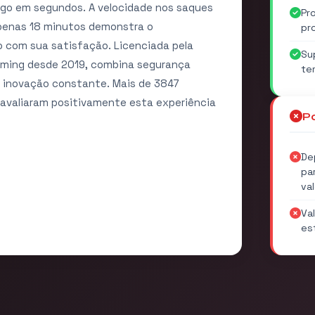
ogo em segundos. A velocidade nos saques
Pr
apenas 18 minutos demonstra o
pr
 com sua satisfação. Licenciada pela
Su
ming desde 2019, combina segurança
te
 inovação constante. Mais de 3847
 avaliaram positivamente esta experiência
P
De
pa
va
Va
es