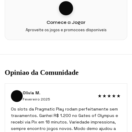
4
Comece a Jogar
Aproveite os jogos e promocoes disponiveis
Opiniao da Comunidade
Olivia M.
O
★★★★★
Fevereiro 2025
Os slots da Pragmatic Play rodam perfeitamente sem
travamentos. Ganhei R$ 1.200 no Gates of Olympus e
recebi via Pix em 18 minutos. Variedade impressiona,
sempre encontro jogos novos. Modo demo ajudou a