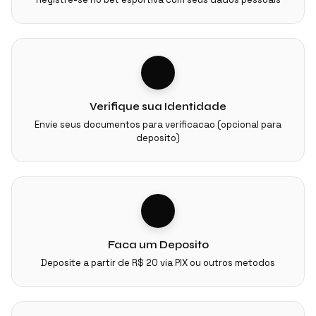
2
Verifique sua Identidade
Envie seus documentos para verificacao (opcional para
deposito)
3
Faca um Deposito
Deposite a partir de R$ 20 via PIX ou outros metodos