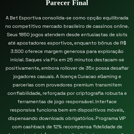
minutos. Sistema de tickets rastreia histórico de conversas,
Parecer Final
complexos.
27001 garantem redundância contra falhas. Política de
facilitando acompanhamento de solicitações complexas
privacidade LGPD-compliant detalha que dados nunca são
que exigem múltiplas interações.
A Bet Esportiva consolida-se como opção equilibrada
vendidos a terceiros. Autenticação de dois fatores opcional
no competitivo mercado brasileiro de cassinos online.
adiciona camada extra via SMS. Auditorias trimestrais por
Seus 1850 jogos atendem desde entusiastas de slots
iTech Labs validam integridade de sistemas, com relatórios
públicos disponíveis no rodapé do site.
até apostadores esportivos, enquanto bônus de R$
3.500 oferece margem generosa para exploração
inicial. Saques via Pix em 25 minutos destacam-se
positivamente, embora rollover de 35x possa desafiar
jogadores casuais. A licença Curacao eGaming e
parcerias com provedores premium transmitem
confiabilidade, reforçada por criptografia robusta e
ferramentas de jogo responsável. Interface
responsiva funciona bem em dispositivos móveis,
dispensando downloads obrigatórios. Programa VIP
com cashback de 12% recompensa fidelidade de