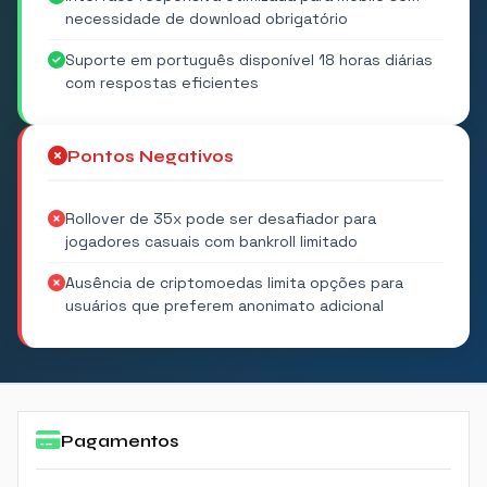
necessidade de download obrigatório
Suporte em português disponível 18 horas diárias
com respostas eficientes
Pontos Negativos
Rollover de 35x pode ser desafiador para
jogadores casuais com bankroll limitado
Ausência de criptomoedas limita opções para
usuários que preferem anonimato adicional
Pagamentos