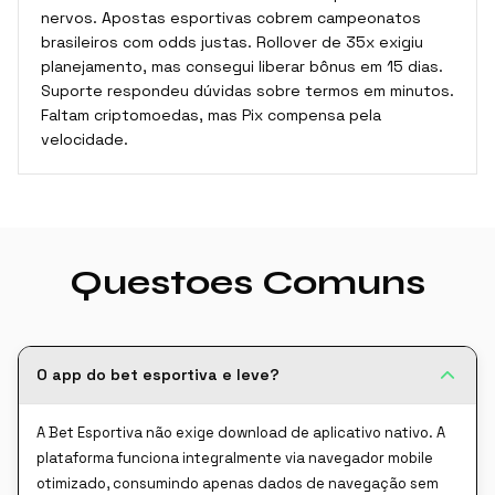
nervos. Apostas esportivas cobrem campeonatos
brasileiros com odds justas. Rollover de 35x exigiu
planejamento, mas consegui liberar bônus em 15 dias.
Suporte respondeu dúvidas sobre termos em minutos.
Faltam criptomoedas, mas Pix compensa pela
velocidade.
Questoes Comuns
O app do bet esportiva e leve?
A Bet Esportiva não exige download de aplicativo nativo. A
plataforma funciona integralmente via navegador mobile
otimizado, consumindo apenas dados de navegação sem