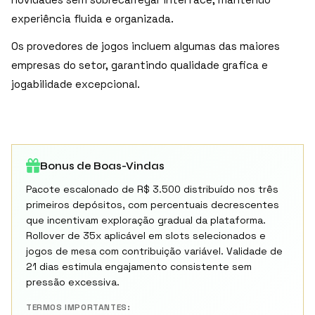
experiência fluida e organizada.
Os provedores de jogos incluem algumas das maiores
empresas do setor, garantindo qualidade grafica e
jogabilidade excepcional.
Bonus de Boas-Vindas
Pacote escalonado de R$ 3.500 distribuído nos três
primeiros depósitos, com percentuais decrescentes
que incentivam exploração gradual da plataforma.
Rollover de 35x aplicável em slots selecionados e
jogos de mesa com contribuição variável. Validade de
21 dias estimula engajamento consistente sem
pressão excessiva.
TERMOS IMPORTANTES: