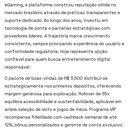
eGaming, a plataforma construiu reputação sólida no
mercado brasileiro através de práticas transparentes e
suporte dedicado. Ao longo dos anos, investiu em
tecnologia de ponta e parcerias estratégicas com
provedores líderes. A trajetória marca crescimento
consistente, sempre priorizando experiência do usuário e
conformidade regulatória. Hoje representa opção
confiável para quem busca entretenimento digital
responsável.
O pacote de boas-vindas de R$ 3.500 distribui-se
estrategicamente nos primeiros depósitos, oferecendo
margem generosa para exploração. Rollover de 35x
equilibra acessibilidade e sustentabilidade, aplicável em
ampla seleção de slots e jogos de mesa. Programa VIP
recompensa fidelidade com cashback semanal de até
12%, bônus personalizados e gerente de conta exclusivo.