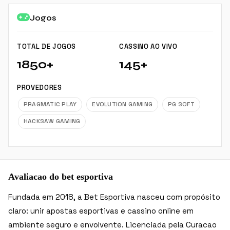
Jogos
TOTAL DE JOGOS
CASSINO AO VIVO
1850+
145+
PROVEDORES
PRAGMATIC PLAY
EVOLUTION GAMING
PG SOFT
HACKSAW GAMING
Avaliacao do bet esportiva
Fundada em 2018, a Bet Esportiva nasceu com propósito
claro: unir apostas esportivas e cassino online em
ambiente seguro e envolvente. Licenciada pela Curacao