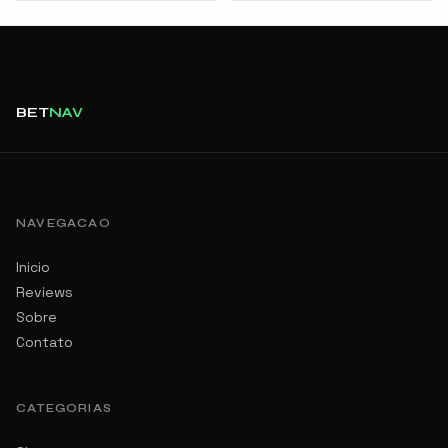
BET
NAV
NAVEGACAO
Inicio
Reviews
Sobre
Contato
CATEGORIAS