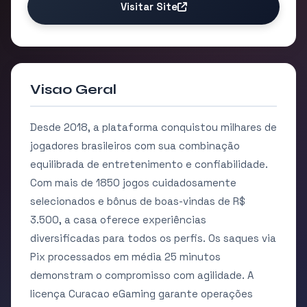
Visitar Site
Visao Geral
Desde 2018, a plataforma conquistou milhares de
jogadores brasileiros com sua combinação
equilibrada de entretenimento e confiabilidade.
Com mais de 1850 jogos cuidadosamente
selecionados e bônus de boas-vindas de R$
3.500, a casa oferece experiências
diversificadas para todos os perfis. Os saques via
Pix processados em média 25 minutos
demonstram o compromisso com agilidade. A
licença Curacao eGaming garante operações