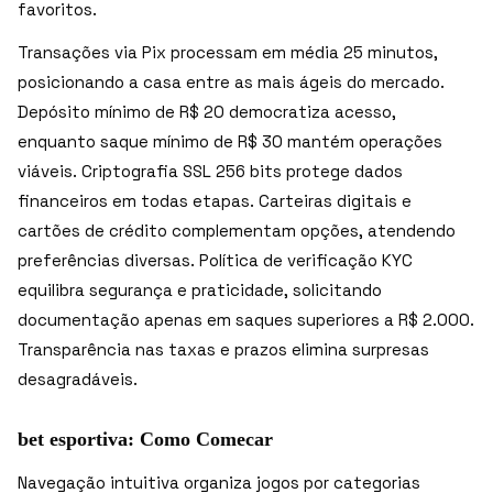
favoritos.
Transações via Pix processam em média 25 minutos,
posicionando a casa entre as mais ágeis do mercado.
Depósito mínimo de R$ 20 democratiza acesso,
enquanto saque mínimo de R$ 30 mantém operações
viáveis. Criptografia SSL 256 bits protege dados
financeiros em todas etapas. Carteiras digitais e
cartões de crédito complementam opções, atendendo
preferências diversas. Política de verificação KYC
equilibra segurança e praticidade, solicitando
documentação apenas em saques superiores a R$ 2.000.
Transparência nas taxas e prazos elimina surpresas
desagradáveis.
bet esportiva: Como Comecar
Navegação intuitiva organiza jogos por categorias