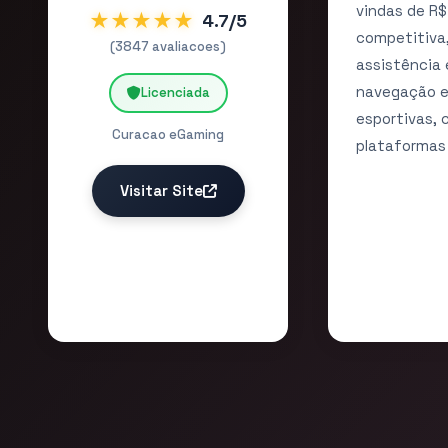
vindas de R
★
★
★
★
★
4.7/5
competitiva,
(3847 avaliacoes)
assistência e
navegação en
Licenciada
esportivas, 
Curacao eGaming
plataformas
Visitar Site