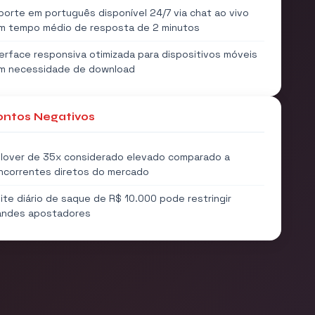
porte em português disponível 24/7 via chat ao vivo
m tempo médio de resposta de 2 minutos
terface responsiva otimizada para dispositivos móveis
m necessidade de download
ontos Negativos
llover de 35x considerado elevado comparado a
ncorrentes diretos do mercado
mite diário de saque de R$ 10.000 pode restringir
andes apostadores