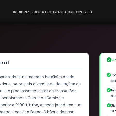
INICIO
REVIEWS
CATEGORIAS
SOBRE
CONTATO
Po
ral
Pr
onsolidada no mercado brasileiro desde
pa
4 destaca-se pela diversidade de opções de
Bi
nto e processamento ágil de transações
at
m licenciamento Curacao eGaming e
uperior a 2100 títulos, atende jogadores que
Si
pr
dade e confiabilidade. O bônus de boas-