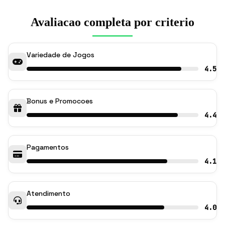
Avaliacao completa por criterio
Variedade de Jogos
4.5
Bonus e Promocoes
4.4
Pagamentos
4.1
Atendimento
4.0