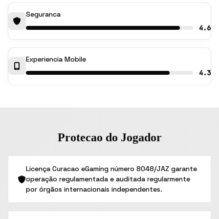
Seguranca
4.6
Experiencia Mobile
4.3
Protecao do Jogador
Licença Curacao eGaming número 8048/JAZ garante
operação regulamentada e auditada regularmente
por órgãos internacionais independentes.