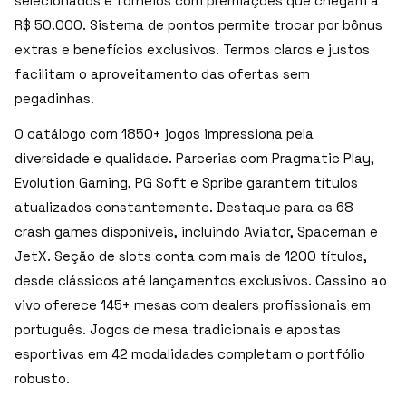
selecionados e torneios com premiações que chegam a
R$ 50.000. Sistema de pontos permite trocar por bônus
extras e benefícios exclusivos. Termos claros e justos
facilitam o aproveitamento das ofertas sem
pegadinhas.
O catálogo com 1850+ jogos impressiona pela
diversidade e qualidade. Parcerias com Pragmatic Play,
Evolution Gaming, PG Soft e Spribe garantem títulos
atualizados constantemente. Destaque para os 68
crash games disponíveis, incluindo Aviator, Spaceman e
JetX. Seção de slots conta com mais de 1200 títulos,
desde clássicos até lançamentos exclusivos. Cassino ao
vivo oferece 145+ mesas com dealers profissionais em
português. Jogos de mesa tradicionais e apostas
esportivas em 42 modalidades completam o portfólio
robusto.