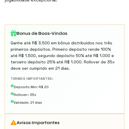
Bonus de Boas-Vindas
Ganhe até R$ 3.500 em bônus distribuídos nos três
primeiros depósitos. Primeiro depósito rende 100%
até R$ 1.500, segundo depósito 50% até R$ 1.000 e
terceiro depósito 25% até R$ 1.000. Rollover de 35x
deve ser cumprido em 21 dias.
TERMOS IMPORTANTES:
Deposito Min: R$ 20
Rollover: 35x
Validade: 21 dias
Avisos Importantes