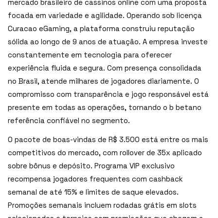
mercado brasileiro de cassinos online com uma proposta
focada em variedade e agilidade. Operando sob licença
Curacao eGaming, a plataforma construiu reputação
sólida ao longo de 9 anos de atuação. A empresa investe
constantemente em tecnologia para oferecer
experiência fluida e segura. Com presença consolidada
no Brasil, atende milhares de jogadores diariamente. O
compromisso com transparência e jogo responsável está
presente em todas as operações, tornando o b betano
referência confiável no segmento.
O pacote de boas-vindas de R$ 3.500 está entre os mais
competitivos do mercado, com rollover de 35x aplicado
sobre bônus e depósito. Programa VIP exclusivo
recompensa jogadores frequentes com cashback
semanal de até 15% e limites de saque elevados.
Promoções semanais incluem rodadas grátis em slots