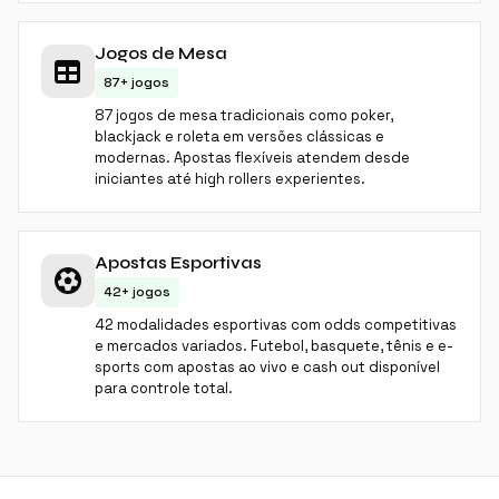
Jogos de Mesa
87+ jogos
87 jogos de mesa tradicionais como poker,
blackjack e roleta em versões clássicas e
modernas. Apostas flexíveis atendem desde
iniciantes até high rollers experientes.
Apostas Esportivas
42+ jogos
42 modalidades esportivas com odds competitivas
e mercados variados. Futebol, basquete, tênis e e-
sports com apostas ao vivo e cash out disponível
para controle total.