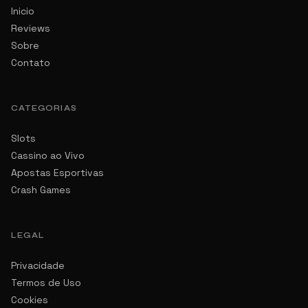
Inicio
Reviews
Sobre
Contato
CATEGORIAS
Slots
Cassino ao Vivo
Apostas Esportivas
Crash Games
LEGAL
Privacidade
Termos de Uso
Cookies