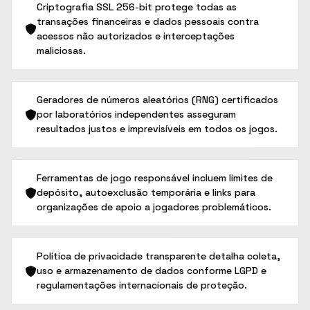
Criptografia SSL 256-bit protege todas as
transações financeiras e dados pessoais contra
acessos não autorizados e interceptações
maliciosas.
Geradores de números aleatórios (RNG) certificados
por laboratórios independentes asseguram
resultados justos e imprevisíveis em todos os jogos.
Ferramentas de jogo responsável incluem limites de
depósito, autoexclusão temporária e links para
organizações de apoio a jogadores problemáticos.
Política de privacidade transparente detalha coleta,
uso e armazenamento de dados conforme LGPD e
regulamentações internacionais de proteção.