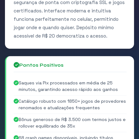
segurança de ponta com criptografia SSL e jogos
certificados. Interface moderna e intuitiva
funciona perfeitamente no celular, permitindo
jogar onde e quando quiser. Depósito mínimo
acessível de R$ 20 democratiza o acesso.
Pontos Positivos
Saques via Pix processados em média de 25
minutos, garantindo acesso rápido aos ganhos
Catálogo robusto com 1850+ jogos de provedores
renomados e atualizações frequentes
Bônus generoso de R$ 3.500 com termos justos e
rollover equilibrado de 35x
68 crash games disponíveis, incluindo títulos