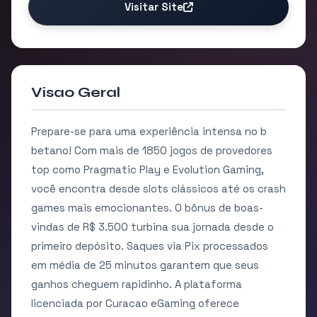
Visitar Site
Visao Geral
Prepare-se para uma experiência intensa no b
betano! Com mais de 1850 jogos de provedores
top como Pragmatic Play e Evolution Gaming,
você encontra desde slots clássicos até os crash
games mais emocionantes. O bônus de boas-
vindas de R$ 3.500 turbina sua jornada desde o
primeiro depósito. Saques via Pix processados
em média de 25 minutos garantem que seus
ganhos cheguem rapidinho. A plataforma
licenciada por Curacao eGaming oferece