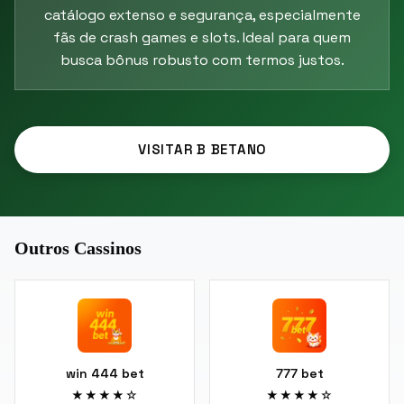
catálogo extenso e segurança, especialmente
fãs de crash games e slots. Ideal para quem
busca bônus robusto com termos justos.
VISITAR B BETANO
Outros Cassinos
win 444 bet
777 bet
★★★★☆
★★★★☆