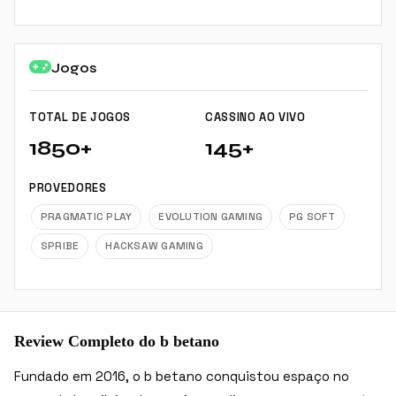
Jogos
TOTAL DE JOGOS
CASSINO AO VIVO
1850+
145+
PROVEDORES
PRAGMATIC PLAY
EVOLUTION GAMING
PG SOFT
SPRIBE
HACKSAW GAMING
Review Completo do b betano
Fundado em 2016, o b betano conquistou espaço no