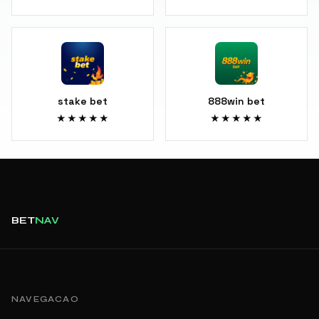
stake bet
888win bet
★★★★★
★★★★★
BET
NAV
NAVEGACAO