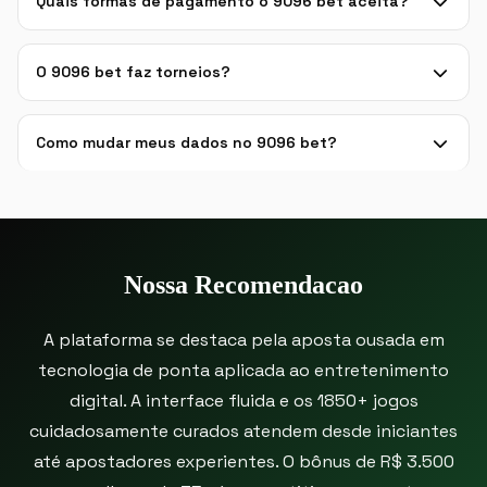
Quais formas de pagamento o 9096 bet aceita?
Pix é o método principal com depósitos instantâneos a
O 9096 bet faz torneios?
partir de R$ 25 e saques em média de 35 minutos. Cartões
de crédito Visa e Mastercard aceitam valores de R$ 50 a R$
Sim, torneios mensais de slots distribuem R$ 50.000 em
5.000 com processamento em até 2 horas. Boleto bancário
Como mudar meus dados no 9096 bet?
prêmios entre os 100 primeiros colocados. Exemplo recente:
disponível para depósitos acima de R$ 100, compensando
Torneio Pragmatic Play em novembro premiou o campeão
em 1 dia útil. Todas as transações protegidas por
Acesse Minha Conta > Configurações > Dados Pessoais para
com R$ 12.000. Drops diários em jogos selecionados
criptografia SSL 256 bits e sistema antifraude com IA.
atualizar telefone e endereço instantaneamente. Alteração
sorteiam até R$ 5.000 aleatoriamente durante partidas.
de e-mail requer verificação por código enviado para ambos
Competições de crash games acontecem às sextas com
os endereços. Mudança de CPF não é permitida por
multiplicadores especiais. Calendário completo disponível
Nossa Recomendacao
questões de segurança e conformidade KYC. Para atualizar
na aba Promoções com regras detalhadas.
método de pagamento, vá em Carteira > Gerenciar Métodos
A plataforma se destaca pela aposta ousada em
e adicione ou remova opções. Suporte via chat auxilia em
tecnologia de ponta aplicada ao entretenimento
casos complexos em até 15 minutos.
digital. A interface fluida e os 1850+ jogos
cuidadosamente curados atendem desde iniciantes
até apostadores experientes. O bônus de R$ 3.500