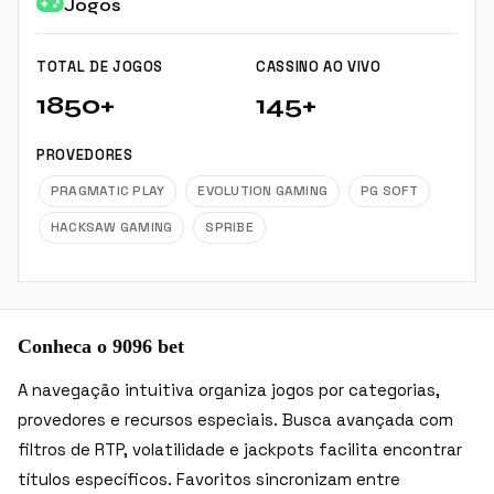
Jogos
TOTAL DE JOGOS
CASSINO AO VIVO
1850+
145+
PROVEDORES
PRAGMATIC PLAY
EVOLUTION GAMING
PG SOFT
HACKSAW GAMING
SPRIBE
Conheca o 9096 bet
A navegação intuitiva organiza jogos por categorias,
provedores e recursos especiais. Busca avançada com
filtros de RTP, volatilidade e jackpots facilita encontrar
títulos específicos. Favoritos sincronizam entre