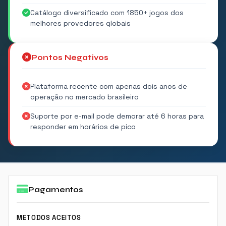
Catálogo diversificado com 1850+ jogos dos
melhores provedores globais
Pontos Negativos
Plataforma recente com apenas dois anos de
operação no mercado brasileiro
Suporte por e-mail pode demorar até 6 horas para
responder em horários de pico
Pagamentos
METODOS ACEITOS