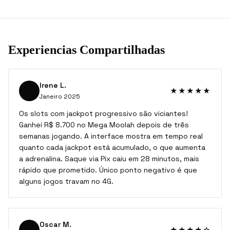
Experiencias Compartilhadas
Irene L.
I
★★★★★
Janeiro 2025
Os slots com jackpot progressivo são viciantes!
Ganhei R$ 8.700 no Mega Moolah depois de três
semanas jogando. A interface mostra em tempo real
quanto cada jackpot está acumulado, o que aumenta
a adrenalina. Saque via Pix caiu em 28 minutos, mais
rápido que prometido. Único ponto negativo é que
alguns jogos travam no 4G.
Oscar M.
O
★★★★☆