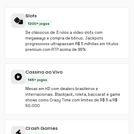
Slots
1200+ jogos
De clássicos de 3 rolos a vídeo slots com
megaways e compra de bônus. Jackpots
progressivos ultrapassam R$ 5 milhões em títulos
premium com RTP acima de 96%
Cassino ao Vivo
145+ jogos
Mesas em HD com dealers brasileiros e
internacionais. Blackjack, roleta, baccarat e game
shows como Crazy Time com limites de R$ 5 a R$
50.000
Crash Games