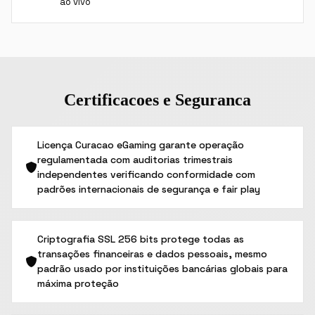
ao vivo
Certificacoes e Seguranca
Licença Curacao eGaming garante operação
regulamentada com auditorias trimestrais
independentes verificando conformidade com
padrões internacionais de segurança e fair play
Criptografia SSL 256 bits protege todas as
transações financeiras e dados pessoais, mesmo
padrão usado por instituições bancárias globais para
máxima proteção