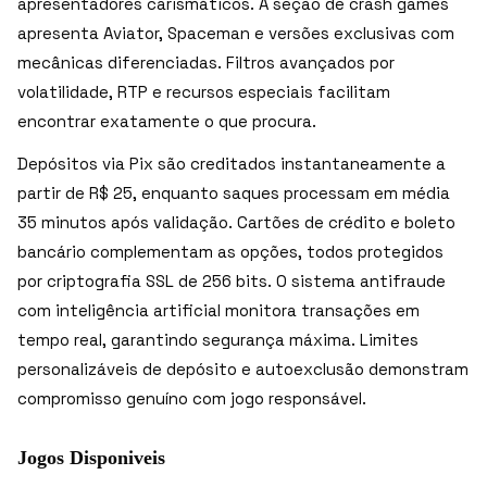
apresentadores carismáticos. A seção de crash games
apresenta Aviator, Spaceman e versões exclusivas com
mecânicas diferenciadas. Filtros avançados por
volatilidade, RTP e recursos especiais facilitam
encontrar exatamente o que procura.
Depósitos via Pix são creditados instantaneamente a
partir de R$ 25, enquanto saques processam em média
35 minutos após validação. Cartões de crédito e boleto
bancário complementam as opções, todos protegidos
por criptografia SSL de 256 bits. O sistema antifraude
com inteligência artificial monitora transações em
tempo real, garantindo segurança máxima. Limites
personalizáveis de depósito e autoexclusão demonstram
compromisso genuíno com jogo responsável.
Jogos Disponiveis