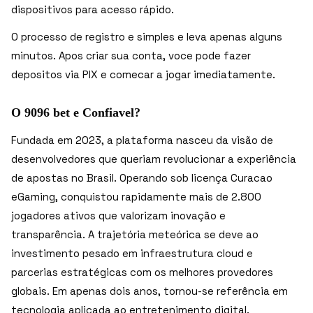
dispositivos para acesso rápido.
O processo de registro e simples e leva apenas alguns
minutos. Apos criar sua conta, voce pode fazer
depositos via PIX e comecar a jogar imediatamente.
O 9096 bet e Confiavel?
Fundada em 2023, a plataforma nasceu da visão de
desenvolvedores que queriam revolucionar a experiência
de apostas no Brasil. Operando sob licença Curacao
eGaming, conquistou rapidamente mais de 2.800
jogadores ativos que valorizam inovação e
transparência. A trajetória meteórica se deve ao
investimento pesado em infraestrutura cloud e
parcerias estratégicas com os melhores provedores
globais. Em apenas dois anos, tornou-se referência em
tecnologia aplicada ao entretenimento digital.