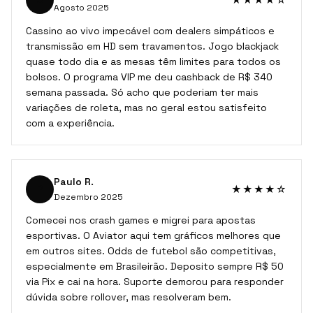
Agosto 2025
Cassino ao vivo impecável com dealers simpáticos e
transmissão em HD sem travamentos. Jogo blackjack
quase todo dia e as mesas têm limites para todos os
bolsos. O programa VIP me deu cashback de R$ 340
semana passada. Só acho que poderiam ter mais
variações de roleta, mas no geral estou satisfeito
com a experiência.
Paulo R.
P
★★★★☆
Dezembro 2025
Comecei nos crash games e migrei para apostas
esportivas. O Aviator aqui tem gráficos melhores que
em outros sites. Odds de futebol são competitivas,
especialmente em Brasileirão. Deposito sempre R$ 50
via Pix e cai na hora. Suporte demorou para responder
dúvida sobre rollover, mas resolveram bem.