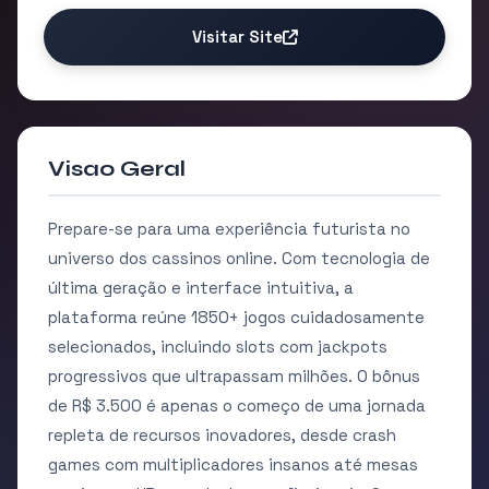
Visitar Site
Visao Geral
Prepare-se para uma experiência futurista no
universo dos cassinos online. Com tecnologia de
última geração e interface intuitiva, a
plataforma reúne 1850+ jogos cuidadosamente
selecionados, incluindo slots com jackpots
progressivos que ultrapassam milhões. O bônus
de R$ 3.500 é apenas o começo de uma jornada
repleta de recursos inovadores, desde crash
games com multiplicadores insanos até mesas