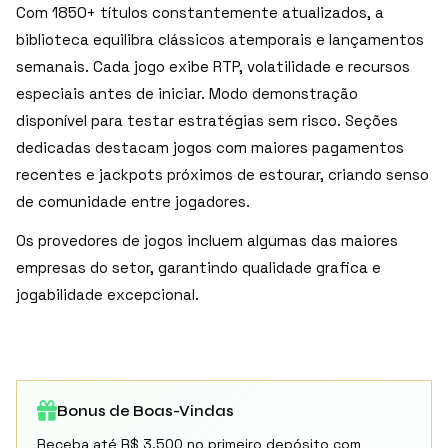
Com 1850+ títulos constantemente atualizados, a
biblioteca equilibra clássicos atemporais e lançamentos
semanais. Cada jogo exibe RTP, volatilidade e recursos
especiais antes de iniciar. Modo demonstração
disponível para testar estratégias sem risco. Seções
dedicadas destacam jogos com maiores pagamentos
recentes e jackpots próximos de estourar, criando senso
de comunidade entre jogadores.
Os provedores de jogos incluem algumas das maiores
empresas do setor, garantindo qualidade grafica e
jogabilidade excepcional.
Bonus de Boas-Vindas
Receba até R$ 3.500 no primeiro depósito com