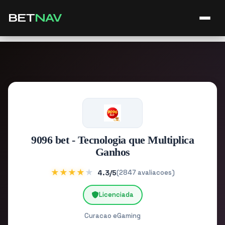
INICIO
/
REVIEWS
/
9096 BET
BET
NAV
9096 bet - Tecnologia que Multiplica
Ganhos
★
★
★
★
★
4.3/5
(2847 avaliacoes)
Licenciada
Curacao eGaming