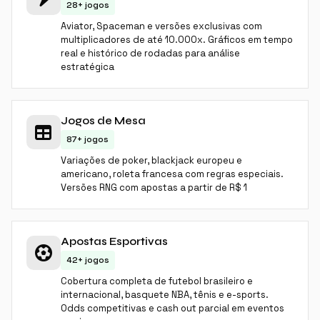
28+ jogos
Aviator, Spaceman e versões exclusivas com
multiplicadores de até 10.000x. Gráficos em tempo
real e histórico de rodadas para análise
estratégica
Jogos de Mesa
87+ jogos
Variações de poker, blackjack europeu e
americano, roleta francesa com regras especiais.
Versões RNG com apostas a partir de R$ 1
Apostas Esportivas
42+ jogos
Cobertura completa de futebol brasileiro e
internacional, basquete NBA, tênis e e-sports.
Odds competitivas e cash out parcial em eventos