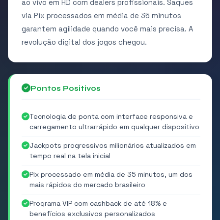
ao vivo em HD com dealers profissionais. Saques
via Pix processados em média de 35 minutos
garantem agilidade quando você mais precisa. A
revolução digital dos jogos chegou.
Pontos Positivos
Tecnologia de ponta com interface responsiva e
carregamento ultrarrápido em qualquer dispositivo
Jackpots progressivos milionários atualizados em
tempo real na tela inicial
Pix processado em média de 35 minutos, um dos
mais rápidos do mercado brasileiro
Programa VIP com cashback de até 18% e
benefícios exclusivos personalizados