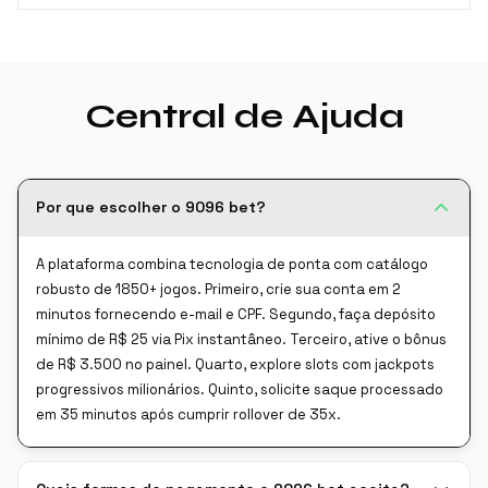
Central de Ajuda
Por que escolher o 9096 bet?
A plataforma combina tecnologia de ponta com catálogo
robusto de 1850+ jogos. Primeiro, crie sua conta em 2
minutos fornecendo e-mail e CPF. Segundo, faça depósito
mínimo de R$ 25 via Pix instantâneo. Terceiro, ative o bônus
de R$ 3.500 no painel. Quarto, explore slots com jackpots
progressivos milionários. Quinto, solicite saque processado
em 35 minutos após cumprir rollover de 35x.