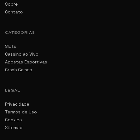
Sobre
Contato
CATEGORIAS
Slots
Cassino ao Vivo
Apostas Esportivas
Crash Games
LEGAL
Privacidade
Termos de Uso
Cookies
Sitemap