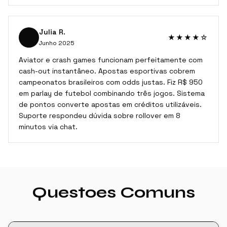
Julia R.
J
★★★★☆
Junho 2025
Aviator e crash games funcionam perfeitamente com
cash-out instantâneo. Apostas esportivas cobrem
campeonatos brasileiros com odds justas. Fiz R$ 950
em parlay de futebol combinando três jogos. Sistema
de pontos converte apostas em créditos utilizáveis.
Suporte respondeu dúvida sobre rollover em 8
minutos via chat.
Questoes Comuns