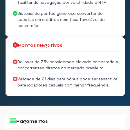
facilitando navegação por volatilidade e RTP
Sistema de pontos generoso convertendo
apostas em créditos com taxa favorável de
conversão
Pontos Negativos
Rollover de 35x considerado elevado comparado a
concorrentes diretos no mercado brasileiro
Validade de 21 dias para bônus pode ser restritiva
para jogadores casuais com menor frequência
Pagamentos