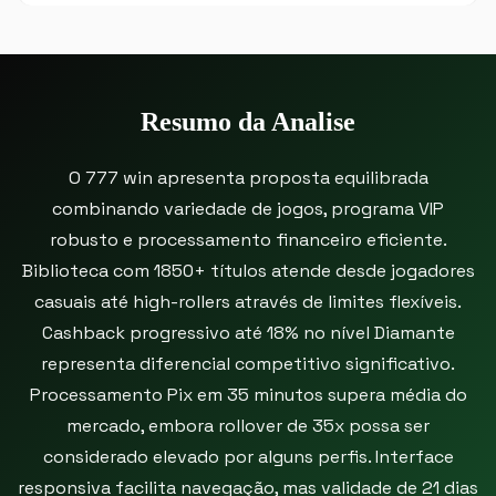
Informe período desejado: 24 horas, 7 dias, 30 dias ou
boas-vindas, depósito inicial deve ser de pelo menos R$ 25.
Sim, 777 win oferece promoções semanais rotativas
permanente. Equipe processa solicitação em até 24 horas
Membros VIP Diamante podem negociar limites
incluindo torneios de slots às terças-feiras com premiação
bloqueando acesso à conta. Durante autoexclusão, login é
personalizados com gerente de conta dedicado mediante
de R$ 5.000, cashback extra de 10% às quintas para
impedido e materiais promocionais suspensos. Para
histórico de apostas consistente.
membros VIP e rodadas grátis em lançamentos às sextas.
reativação após período temporário, contate suporte com
Resumo da Analise
Calendário promocional atualizado na aba Promoções do
confirmação por e-mail cadastrado. Autoexclusão
site. Notificações push no aplicativo alertam sobre ofertas
permanente é irreversível e exige criação de nova conta
O 777 win apresenta proposta equilibrada
exclusivas. Requisitos de participação variam conforme
após 6 meses.
combinando variedade de jogos, programa VIP
promoção específica. Membros Platina e Diamante recebem
robusto e processamento financeiro eficiente.
convites para eventos especiais mensais com prêmios
diferenciados.
Biblioteca com 1850+ títulos atende desde jogadores
casuais até high-rollers através de limites flexíveis.
Cashback progressivo até 18% no nível Diamante
representa diferencial competitivo significativo.
Processamento Pix em 35 minutos supera média do
mercado, embora rollover de 35x possa ser
considerado elevado por alguns perfis. Interface
responsiva facilita navegação, mas validade de 21 dias