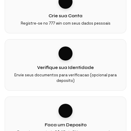
1
Crie sua Conta
Registre-se no 777 win com seus dados pessoais
2
Verifique sua Identidade
Envie seus documentos para verificacao (opcional para
deposito)
3
Faca um Deposito