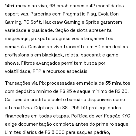
145+ mesas ao vivo, 68 crash games e 42 modalidades
esportivas. Parcerias com Pragmatic Play, Evolution
Gaming, PG Soft, Hacksaw Gaming e Spribe garantem
variedade e qualidade. Seção de slots apresenta
megaways, jackpots progressivos e lançamentos
semanais. Cassino ao vivo transmite em HD com dealers
profissionais em blackjack, roleta, baccarat e game
shows. Filtros avançados permitem busca por
volatilidade, RTP e recursos especiais.
Transações via Pix processadas em média de 35 minutos
com depósito mínimo de R$ 25 e saque mínimo de R$ 50.
Cartões de crédito e boleto bancário disponíveis como
alternativas. Criptografia SSL 256-bit protege dados
financeiros em todas etapas. Política de verificação KYC
exige documentação completa antes do primeiro saque.
Limites diários de R$ 5.000 para saques padrão,