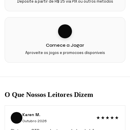
Deposite a partir de R$ 25 via PIX ou outros metodos
4
Comece a Jogar
Aproveite os jogos e promocoes disponiveis
O Que Nossos Leitores Dizem
Karen M.
K
★★★★★
Outubro 2026