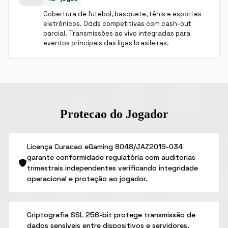
Cobertura de futebol, basquete, tênis e esportes
eletrônicos. Odds competitivas com cash-out
parcial. Transmissões ao vivo integradas para
eventos principais das ligas brasileiras.
Protecao do Jogador
Licença Curacao eGaming 8048/JAZ2019-034
garante conformidade regulatória com auditorias
trimestrais independentes verificando integridade
operacional e proteção ao jogador.
Criptografia SSL 256-bit protege transmissão de
dados sensíveis entre dispositivos e servidores.