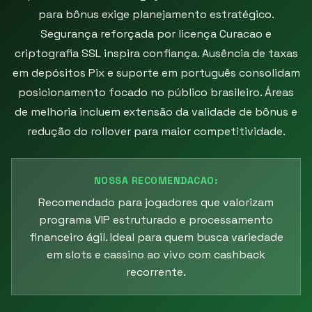
para bônus exige planejamento estratégico.
Segurança reforçada por licença Curacao e
criptografia SSL inspira confiança. Ausência de taxas
em depósitos Pix e suporte em português consolidam
posicionamento focado no público brasileiro. Áreas
de melhoria incluem extensão da validade de bônus e
redução do rollover para maior competitividade.
NOSSA RECOMENDACAO:
Recomendado para jogadores que valorizam
programa VIP estruturado e processamento
financeiro ágil. Ideal para quem busca variedade
em slots e cassino ao vivo com cashback
recorrente.