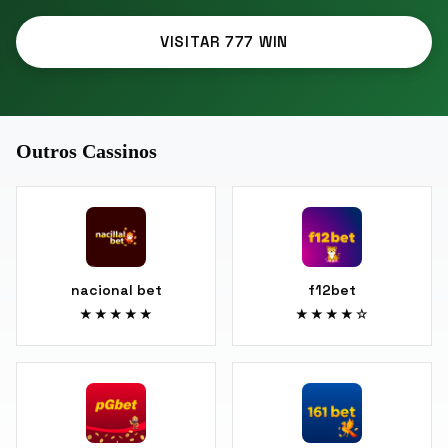
VISITAR 777 WIN
Outros Cassinos
nacional bet
f12bet
★★★★★
★★★★☆