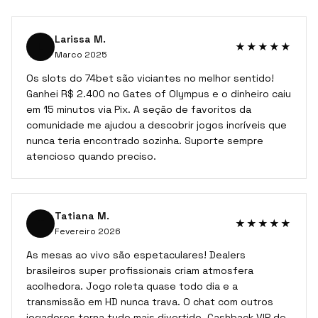
Larissa M.
L
★★★★★
Marco 2025
Os slots do 74bet são viciantes no melhor sentido!
Ganhei R$ 2.400 no Gates of Olympus e o dinheiro caiu
em 15 minutos via Pix. A seção de favoritos da
comunidade me ajudou a descobrir jogos incríveis que
nunca teria encontrado sozinha. Suporte sempre
atencioso quando preciso.
Tatiana M.
T
★★★★★
Fevereiro 2026
As mesas ao vivo são espetaculares! Dealers
brasileiros super profissionais criam atmosfera
acolhedora. Jogo roleta quase todo dia e a
transmissão em HD nunca trava. O chat com outros
jogadores torna tudo mais divertido. Cashback VIP de