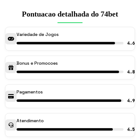
Pontuacao detalhada do 74bet
Variedade de Jogos
4.6
Bonus e Promocoes
4.8
Pagamentos
4.9
Atendimento
4.5