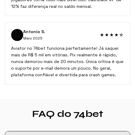
12% faz diferença real no saldo mensal.
Antonio S.
A
★★★★☆
Maio 2025
Aviator no 74bet funciona perfeitamente! Já saquei
mais de R$ 5 mil em vitórias. Pix realmente é rápido,
nunca demorou mais de 20 minutos. Única crítica é que
o suporte por e-mail demora um pouco. No geral,
plataforma confiável e divertida para crash games.
FAQ do 74bet