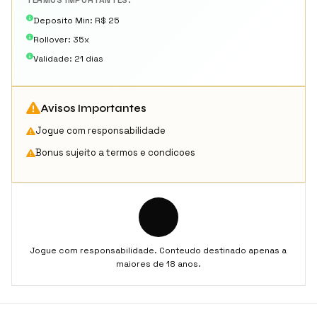
TERMOS IMPORTANTES:
Deposito Min: R$ 25
Rollover: 35x
Validade: 21 dias
Avisos Importantes
Jogue com responsabilidade
Bonus sujeito a termos e condicoes
18+
Jogue com responsabilidade. Conteudo destinado apenas a
maiores de 18 anos.