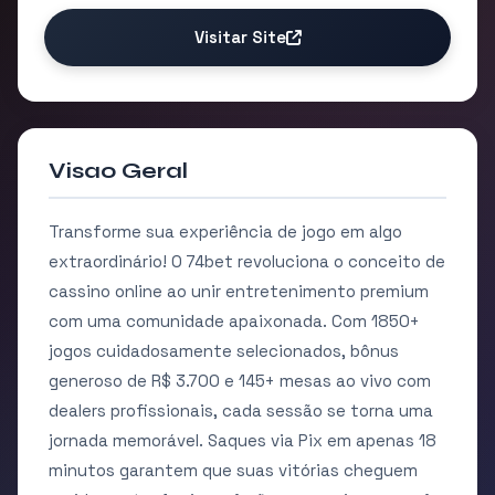
Visitar Site
Visao Geral
Transforme sua experiência de jogo em algo
extraordinário! O 74bet revoluciona o conceito de
cassino online ao unir entretenimento premium
com uma comunidade apaixonada. Com 1850+
jogos cuidadosamente selecionados, bônus
generoso de R$ 3.700 e 145+ mesas ao vivo com
dealers profissionais, cada sessão se torna uma
jornada memorável. Saques via Pix em apenas 18
minutos garantem que suas vitórias cheguem