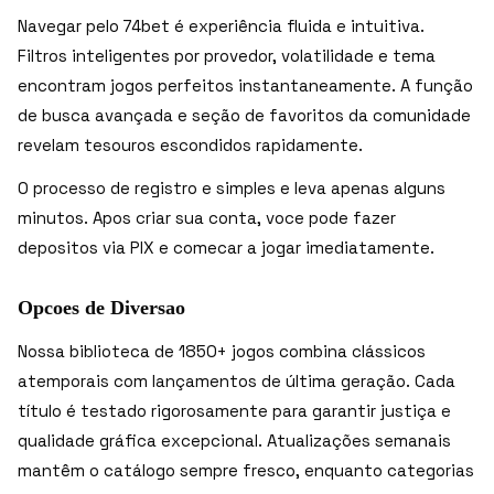
Navegar pelo 74bet é experiência fluida e intuitiva.
Filtros inteligentes por provedor, volatilidade e tema
encontram jogos perfeitos instantaneamente. A função
de busca avançada e seção de favoritos da comunidade
revelam tesouros escondidos rapidamente.
O processo de registro e simples e leva apenas alguns
minutos. Apos criar sua conta, voce pode fazer
depositos via PIX e comecar a jogar imediatamente.
Opcoes de Diversao
Nossa biblioteca de 1850+ jogos combina clássicos
atemporais com lançamentos de última geração. Cada
título é testado rigorosamente para garantir justiça e
qualidade gráfica excepcional. Atualizações semanais
mantêm o catálogo sempre fresco, enquanto categorias