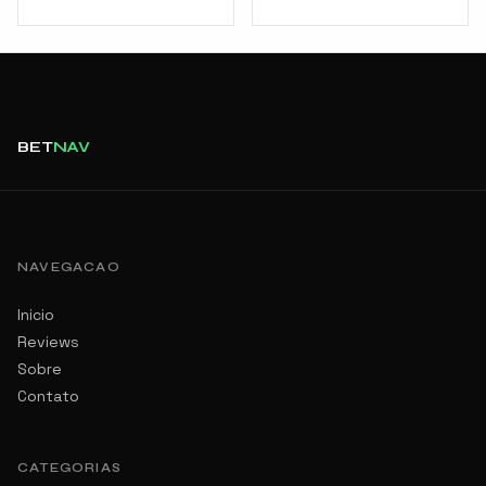
BET
NAV
NAVEGACAO
Inicio
Reviews
Sobre
Contato
CATEGORIAS