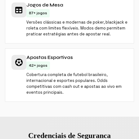
Jogos de Mesa
87+ jogos
Versões clássicas e modernas de poker, blackjack e
roleta com limites flexíveis. Modos demo permitem
praticar estratégias antes de apostar real.
Apostas Esportivas
42+ jogos
Cobertura completa de futebol brasileiro,
internacional e esportes populares. Odds
competitivas com cash out e apostas ao vivo em
eventos principais.
Credenciais de Seguranca