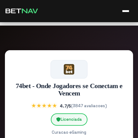
INICIO
/
REVIEWS
/
74BET
BET
NAV
74bet - Onde Jogadores se Conectam e
Vencem
★
★
★
★
★
4.7/5
(3847 avaliacoes)
Licenciada
Curacao eGaming