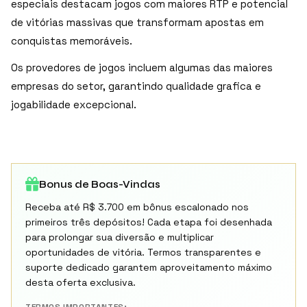
especiais destacam jogos com maiores RTP e potencial
de vitórias massivas que transformam apostas em
conquistas memoráveis.
Os provedores de jogos incluem algumas das maiores
empresas do setor, garantindo qualidade grafica e
jogabilidade excepcional.
Bonus de Boas-Vindas
Receba até R$ 3.700 em bônus escalonado nos
primeiros três depósitos! Cada etapa foi desenhada
para prolongar sua diversão e multiplicar
oportunidades de vitória. Termos transparentes e
suporte dedicado garantem aproveitamento máximo
desta oferta exclusiva.