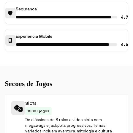
Seguranca
4.7
Experiencia Mobile
4.6
Secoes de Jogos
Slots
1280+ jogos
De clássicos de 3 rolos a video slots com
megaways e jackpots progressivos. Temas
variados incluem aventura, mitologia e cultura