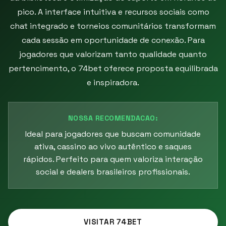
pico. A interface intuitiva e recursos sociais como
chat integrado e torneios comunitários transformam
cada sessão em oportunidade de conexão. Para
jogadores que valorizam tanto qualidade quanto
pertencimento, o 74bet oferece proposta equilibrada
e inspiradora.
NOSSA RECOMENDACAO:
Ideal para jogadores que buscam comunidade
ativa, cassino ao vivo autêntico e saques
rápidos. Perfeito para quem valoriza interação
social e dealers brasileiros profissionais.
VISITAR 74BET