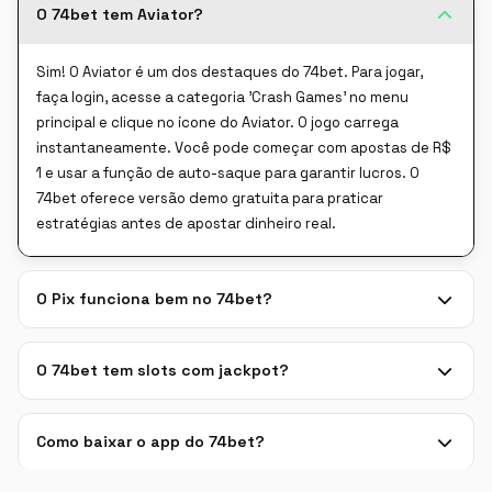
O 74bet tem Aviator?
Sim! O Aviator é um dos destaques do 74bet. Para jogar,
faça login, acesse a categoria 'Crash Games' no menu
principal e clique no ícone do Aviator. O jogo carrega
instantaneamente. Você pode começar com apostas de R$
1 e usar a função de auto-saque para garantir lucros. O
74bet oferece versão demo gratuita para praticar
estratégias antes de apostar dinheiro real.
O Pix funciona bem no 74bet?
O Pix no 74bet é excepcionalmente eficiente. Depósitos são
O 74bet tem slots com jackpot?
creditados instantaneamente sem taxas. Para saques, o
processamento automático leva em média 18 minutos,
Absolutamente! O 74bet oferece 47 slots com jackpots
funcionando 24/7 incluindo finais de semana. O sistema
Como baixar o app do 74bet?
progressivos. Destaques incluem Mega Moolah com prêmios
valida automaticamente dados bancários, reduzindo erros.
acima de R$ 5 milhões, Divine Fortune e Major Millions.
Limite mínimo de saque é R$ 50 e máximo diário de R$