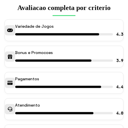
Avaliacao completa por criterio
Variedade de Jogos
4.3
Bonus e Promocoes
3.9
Pagamentos
4.4
Atendimento
4.0