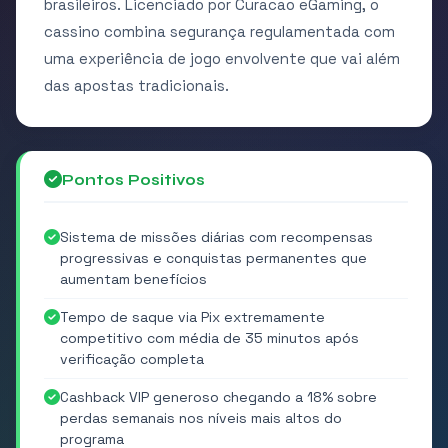
brasileiros. Licenciado por Curacao eGaming, o
cassino combina segurança regulamentada com
uma experiência de jogo envolvente que vai além
das apostas tradicionais.
Pontos Positivos
Sistema de missões diárias com recompensas
progressivas e conquistas permanentes que
aumentam benefícios
Tempo de saque via Pix extremamente
competitivo com média de 35 minutos após
verificação completa
Cashback VIP generoso chegando a 18% sobre
perdas semanais nos níveis mais altos do
programa