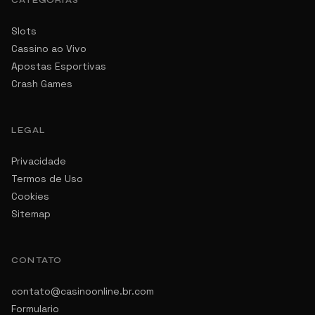
CATEGORIAS
Slots
Cassino ao Vivo
Apostas Esportivas
Crash Games
LEGAL
Privacidade
Termos de Uso
Cookies
Sitemap
CONTATO
contato@casinoonline.br.com
Formulario