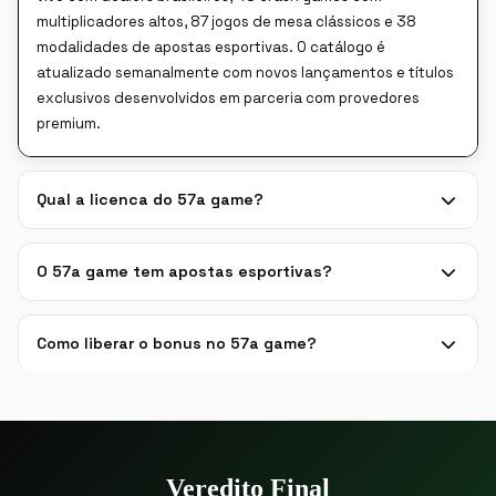
multiplicadores altos, 87 jogos de mesa clássicos e 38
modalidades de apostas esportivas. O catálogo é
atualizado semanalmente com novos lançamentos e títulos
exclusivos desenvolvidos em parceria com provedores
premium.
Qual a licenca do 57a game?
A plataforma opera sob licença Curacao eGaming número
O 57a game tem apostas esportivas?
8048/JAZ, emitida pelo governo de Curaçao. Esta licença
permite operação legal de jogos de azar online
Sim, a seção de esportes cobre 38 modalidades diferentes
internacionalmente, incluindo atendimento a jogadores
Como liberar o bonus no 57a game?
com foco especial em futebol brasileiro. Você encontra
brasileiros. A regulamentação exige auditorias trimestrais
todos os jogos do Brasileirão, Libertadores, Copa do Brasil e
independentes verificando justiça dos jogos, segurança de
Para liberar o bônus de R$ 2.700, você precisa cumprir
estaduais com odds competitivas e mais de 150 mercados
fundos e conformidade com padrões internacionais.
rollover de 35x sobre o valor do bônus mais depósito.
por partida. Também há cobertura completa de basquete
Certificados de RNG são renovados semestralmente por
Exemplo: depositou R$ 100 e ganhou R$ 100 de bônus,
NBA, tênis ATP/WTA, MMA UFC, e-sports (CS:GO, LOL, Dota 2)
laboratórios como iTech Labs, garantindo aleatoriedade
precisa apostar R$ 7.000 (200 x 35) em jogos elegíveis.
e eventos internacionais. Cash out parcial disponível e
Veredito Final
comprovada nos resultados.