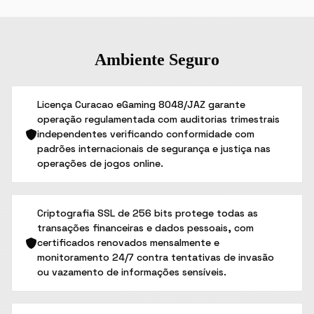
Ambiente Seguro
Licença Curacao eGaming 8048/JAZ garante
operação regulamentada com auditorias trimestrais
independentes verificando conformidade com
padrões internacionais de segurança e justiça nas
operações de jogos online.
Criptografia SSL de 256 bits protege todas as
transações financeiras e dados pessoais, com
certificados renovados mensalmente e
monitoramento 24/7 contra tentativas de invasão
ou vazamento de informações sensíveis.