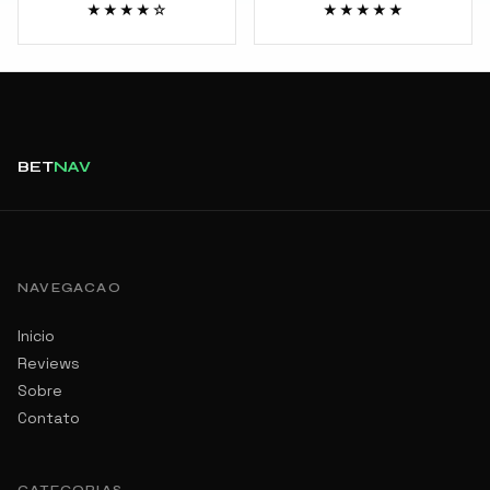
★★★★☆
★★★★★
BET
NAV
NAVEGACAO
Inicio
Reviews
Sobre
Contato