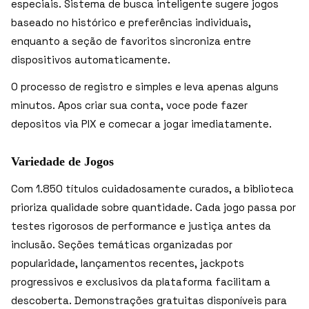
especiais. Sistema de busca inteligente sugere jogos
baseado no histórico e preferências individuais,
enquanto a seção de favoritos sincroniza entre
dispositivos automaticamente.
O processo de registro e simples e leva apenas alguns
minutos. Apos criar sua conta, voce pode fazer
depositos via PIX e comecar a jogar imediatamente.
Variedade de Jogos
Com 1.850 títulos cuidadosamente curados, a biblioteca
prioriza qualidade sobre quantidade. Cada jogo passa por
testes rigorosos de performance e justiça antes da
inclusão. Seções temáticas organizadas por
popularidade, lançamentos recentes, jackpots
progressivos e exclusivos da plataforma facilitam a
descoberta. Demonstrações gratuitas disponíveis para