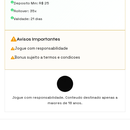
Deposito Min: R$ 25
Rollover: 35x
Validade: 21 dias
Avisos Importantes
Jogue com responsabilidade
Bonus sujeito a termos e condicoes
18+
Jogue com responsabilidade. Conteudo destinado apenas a
maiores de 18 anos.