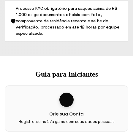
Processo KYC obrigatório para saques acima de R$
1.000 exige documentos oficiais com foto,
comprovante de residência recente e selfie de
verificação, processado em até 12 horas por equipe
especializada.
Guia para Iniciantes
1
Crie sua Conta
Registre-se no 57a game com seus dados pessoais