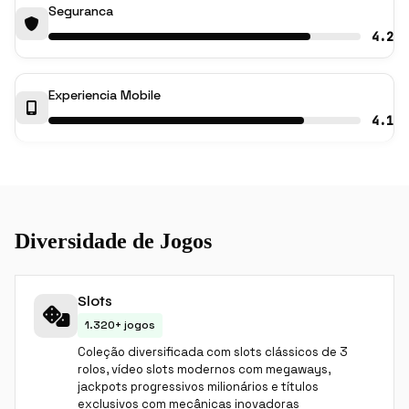
Seguranca
4.2
Experiencia Mobile
4.1
Diversidade de Jogos
Slots
1.320+ jogos
Coleção diversificada com slots clássicos de 3
rolos, vídeo slots modernos com megaways,
jackpots progressivos milionários e títulos
exclusivos com mecânicas inovadoras