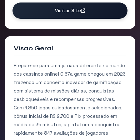
Visitar Site
Visao Geral
Prepare-se para uma jornada diferente no mundo
dos cassinos online! O 57a game chegou em 2023
trazendo um conceito inovador de gamificação
com sistema de missões diárias, conquistas
desbloqueáveis e recompensas progressivas.
Com 1.850 jogos cuidadosamente selecionados,
bônus inicial de R$ 2.700 e Pix processado em
média de 35 minutos, a plataforma conquistou
rapidamente 847 avaliações de jogadores