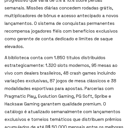
progressivo que varia de 5% a 18% sobre perdas
semanais. Missões diárias concedem rodadas grátis,
multiplicadores de bônus e acesso antecipado a novos
lançamentos. O sistema de conquistas permanentes
recompensa jogadores fiéis com benefícios exclusivos
como gerente de conta dedicado e limites de saque
elevados.
A biblioteca conta com 1.850 títulos distribuídos
estrategicamente: 1.320 slots modernos, 95 mesas ao
vivo com dealers brasileiros, 48 crash games incluindo
variações exclusivas, 87 jogos de mesa clássicos e 38
modalidades esportivas para apostas. Parcerias com
Pragmatic Play, Evolution Gaming, PG Soft, Spribe e
Hacksaw Gaming garantem qualidade premium. O
catálogo é atualizado semanalmente com lançamentos
exclusivos e torneios temáticos que distribuem prêmios
acumulados de até R$ 50.000 mensais entre os melhores