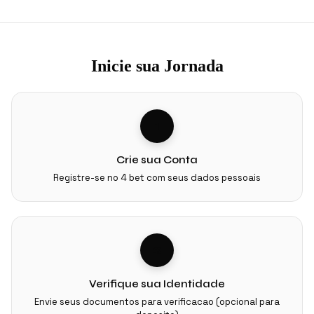
Inicie sua Jornada
1
Crie sua Conta
Registre-se no 4 bet com seus dados pessoais
2
Verifique sua Identidade
Envie seus documentos para verificacao (opcional para