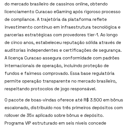
do mercado brasileiro de cassinos online, obtendo
licenciamento Curacao eGaming após rigoroso processo
de compliance. A trajetória da plataforma reflete
investimento contínuo em infraestrutura tecnológica e
parcerias estratégicas com provedores tier-1. Ao longo
de cinco anos, estabeleceu reputação sólida através de
auditorias independentes e certificações de segurança.
A licença Curacao assegura conformidade com padrões
internacionais de operação, incluindo proteção de
fundos e fairness comprovado. Essa base regulatória
permite operação transparente no mercado brasileiro,
respeitando protocolos de jogo responsável.
O pacote de boas-vindas oferece até R$ 3.500 em bônus
escalonado, distribuído nos três primeiros depósitos com
rollover de 35x aplicado sobre bônus e depósito.
Programa VIP estruturado em seis níveis concede