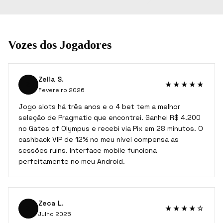
Vozes dos Jogadores
Zelia S.
Z
★★★★★
Fevereiro 2026
Jogo slots há três anos e o 4 bet tem a melhor
seleção de Pragmatic que encontrei. Ganhei R$ 4.200
no Gates of Olympus e recebi via Pix em 28 minutos. O
cashback VIP de 12% no meu nível compensa as
sessões ruins. Interface mobile funciona
perfeitamente no meu Android.
Zeca L.
Z
★★★★☆
Julho 2025