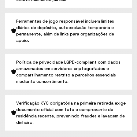
Ferramentas de jogo responsável incluem limites
diários de depósito, autoexclusão temporária e
permanente, além de links para organizações de
apoio.
Política de privacidade LGPD-compliant com dados
armazenados em servidores criptografados e
compartilhamento restrito a parceiros essenciais
mediante consentimento.
Verificação KYC obrigatória na primeira retirada exige
documento oficial com foto e comprovante de
residência recente, prevenindo fraudes e lavagem de
dinheiro.