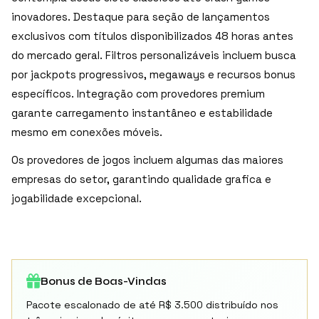
inovadores. Destaque para seção de lançamentos
exclusivos com títulos disponibilizados 48 horas antes
do mercado geral. Filtros personalizáveis incluem busca
por jackpots progressivos, megaways e recursos bonus
específicos. Integração com provedores premium
garante carregamento instantâneo e estabilidade
mesmo em conexões móveis.
Os provedores de jogos incluem algumas das maiores
empresas do setor, garantindo qualidade grafica e
jogabilidade excepcional.
Bonus de Boas-Vindas
Pacote escalonado de até R$ 3.500 distribuído nos