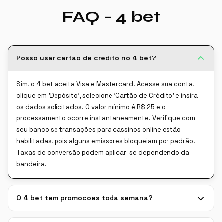
FAQ - 4 bet
Posso usar cartao de credito no 4 bet?
Sim, o 4 bet aceita Visa e Mastercard. Acesse sua conta,
clique em 'Depósito', selecione 'Cartão de Crédito' e insira
os dados solicitados. O valor mínimo é R$ 25 e o
processamento ocorre instantaneamente. Verifique com
seu banco se transações para cassinos online estão
habilitadas, pois alguns emissores bloqueiam por padrão.
Taxas de conversão podem aplicar-se dependendo da
bandeira.
O 4 bet tem promocoes toda semana?