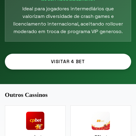
Ideal para jogadores intermediários que
valorizam diversidade de crash games e
licenciamento internacional, aceitando rollover
moderado em troca de programa VIP generoso.
VISITAR 4 BET
Outros Cassinos