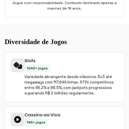
Jogue com responsabilidade. Conteudo destinado apenas a
maiores de 18 anos.
Diversidade de Jogos
Slots
1240+ jogos
Variedade abrangente desde clássicos 3x3 até
megaways com 117.649 linhas. RTPs competitivos
entre 96.2% e 98.5%, com jackpots progressivos
superando R$ 2 milhões regularmente.
Cassino ao Vivo
145+ jogos