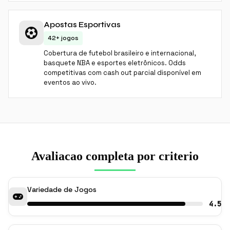
Apostas Esportivas
42+ jogos
Cobertura de futebol brasileiro e internacional,
basquete NBA e esportes eletrônicos. Odds
competitivas com cash out parcial disponível em
eventos ao vivo.
Avaliacao completa por criterio
Variedade de Jogos
4.5