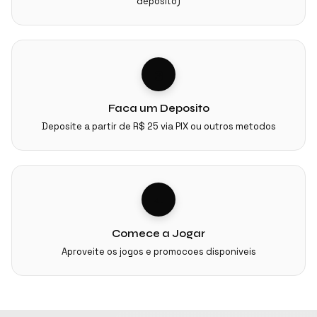
deposito)
3
Faca um Deposito
Deposite a partir de R$ 25 via PIX ou outros metodos
4
Comece a Jogar
Aproveite os jogos e promocoes disponiveis