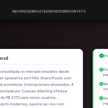
INICIO
REVIEWS
CATEGORIAS
SOBRE
CONTATO
Po
ral
Pr
onsolidada no mercado brasileiro desde
pa
bet apresenta portfólio diversificado com
Bi
e provedores internacionais renomados. A
of
icenciada por Curacao eGaming oferece
l de R$ 3.170 para novos usuários,
Si
jo
slots modernos, cassino ao vivo com