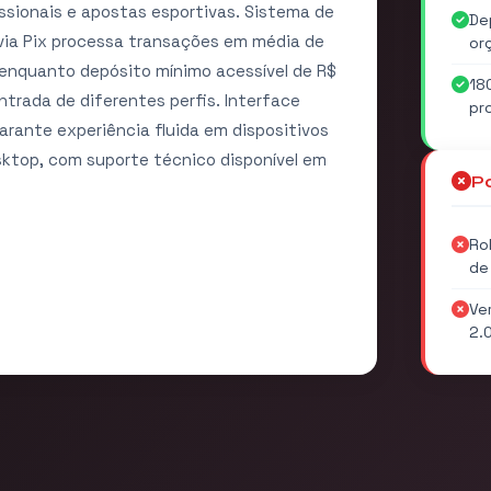
issionais e apostas esportivas. Sistema de
De
ia Pix processa transações em média de
or
 enquanto depósito mínimo acessível de R$
18
entrada de diferentes perfis. Interface
pr
arante experiência fluida em dispositivos
ktop, com suporte técnico disponível em
P
Ro
de
Ve
2.