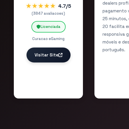
dealers prof
★
★
★
★
★
4.7/5
pagamento v
(3847 avaliacoes)
25 minutos,
20 facilita 
Licenciada
responsiva g
Curacao eGaming
móveis e des
português.
Visitar Site