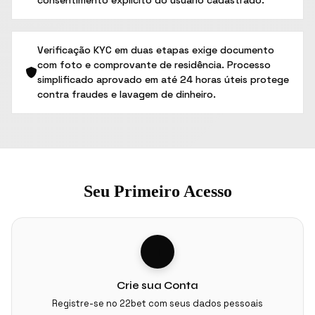
consentimento explícito do usuário cadastrado.
Verificação KYC em duas etapas exige documento
com foto e comprovante de residência. Processo
simplificado aprovado em até 24 horas úteis protege
contra fraudes e lavagem de dinheiro.
Seu Primeiro Acesso
1
Crie sua Conta
Registre-se no 22bet com seus dados pessoais