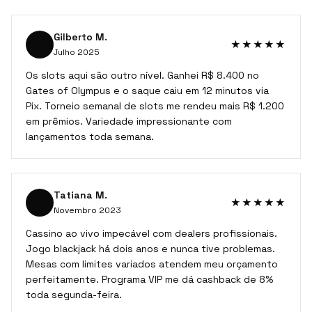
específicos.
Apostas esportivas em 45+ modalidades com odds
competitivas e programa VIP generoso com cashback até
Gilberto M.
G
★★★★★
12% completam proposta de valor superior.
Julho 2025
Os slots aqui são outro nível. Ganhei R$ 8.400 no
Gates of Olympus e o saque caiu em 12 minutos via
Pix. Torneio semanal de slots me rendeu mais R$ 1.200
em prêmios. Variedade impressionante com
lançamentos toda semana.
Tatiana M.
T
★★★★★
Novembro 2023
Cassino ao vivo impecável com dealers profissionais.
Jogo blackjack há dois anos e nunca tive problemas.
Mesas com limites variados atendem meu orçamento
perfeitamente. Programa VIP me dá cashback de 8%
toda segunda-feira.