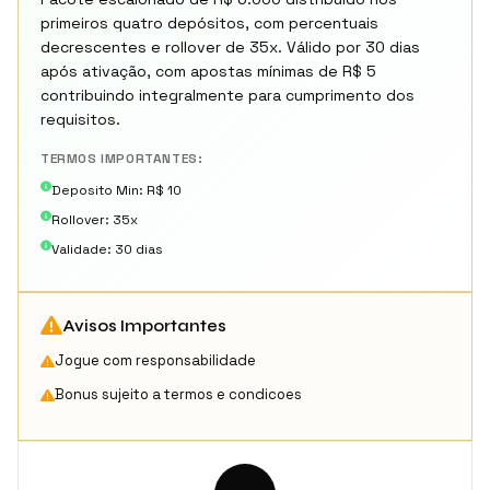
primeiros quatro depósitos, com percentuais
decrescentes e rollover de 35x. Válido por 30 dias
após ativação, com apostas mínimas de R$ 5
contribuindo integralmente para cumprimento dos
requisitos.
TERMOS IMPORTANTES:
Deposito Min: R$ 10
Rollover: 35x
Validade: 30 dias
Avisos Importantes
Jogue com responsabilidade
Bonus sujeito a termos e condicoes
18+