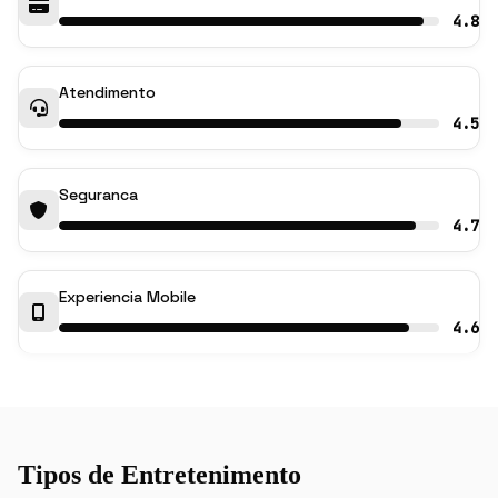
4.8
Atendimento
4.5
Seguranca
4.7
Experiencia Mobile
4.6
Tipos de Entretenimento