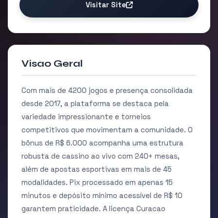
Visitar Site
Visao Geral
Com mais de 4200 jogos e presença consolidada
desde 2017, a plataforma se destaca pela
variedade impressionante e torneios
competitivos que movimentam a comunidade. O
bônus de R$ 6.000 acompanha uma estrutura
robusta de cassino ao vivo com 240+ mesas,
além de apostas esportivas em mais de 45
modalidades. Pix processado em apenas 15
minutos e depósito mínimo acessível de R$ 10
garantem praticidade. A licença Curacao