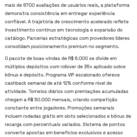
mais de 8700 avaliações de usuários reais, a plataforma
demonstra consistência em entregar experiência
confiável. A trajetória de crescimento acelerado reflete
investimento contínuo em tecnologia e expansão do
catálogo. Parcerias estratégicas com provedores líderes
consolidam posicionamento premium no segmento.
O pacote de boas-vindas de R$ 6.000 se divide em
múltiplos depósitos com rollover de 35x aplicado sobre
bônus e depósito. Programa VIP escalonado oferece
cashback semanal de até 12% conforme nível de
atividade. Torneios diários com premiações acumuladas
chegam a R$ 50.000 mensais, criando competição
constante entre jogadores. Promoções semanais
incluem rodadas grátis em slots selecionados e bônus de
recarga com percentuais variados. Sistema de pontos
converte apostas em benefícios exclusivos e acesso