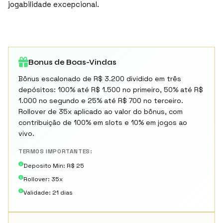
jogabilidade excepcional.
Bonus de Boas-Vindas
Bônus escalonado de R$ 3.200 dividido em três
depósitos: 100% até R$ 1.500 no primeiro, 50% até R$
1.000 no segundo e 25% até R$ 700 no terceiro.
Rollover de 35x aplicado ao valor do bônus, com
contribuição de 100% em slots e 10% em jogos ao
vivo.
TERMOS IMPORTANTES:
Deposito Min: R$ 25
Rollover: 35x
Validade: 21 dias