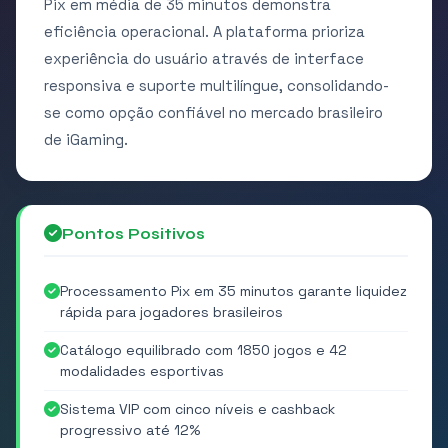
Pix em média de 35 minutos demonstra
eficiência operacional. A plataforma prioriza
experiência do usuário através de interface
responsiva e suporte multilíngue, consolidando-
se como opção confiável no mercado brasileiro
de iGaming.
Pontos Positivos
Processamento Pix em 35 minutos garante liquidez
rápida para jogadores brasileiros
Catálogo equilibrado com 1850 jogos e 42
modalidades esportivas
Sistema VIP com cinco níveis e cashback
progressivo até 12%