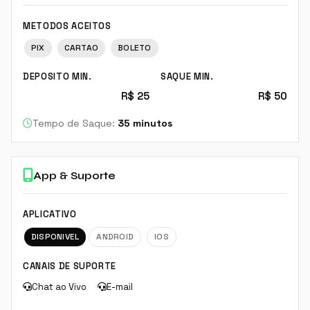
METODOS ACEITOS
PIX
CARTAO
BOLETO
DEPOSITO MIN.
SAQUE MIN.
R$ 25
R$ 50
Tempo de Saque:
35 minutos
App & Suporte
APLICATIVO
DISPONIVEL
ANDROID
IOS
CANAIS DE SUPORTE
Chat ao Vivo
E-mail