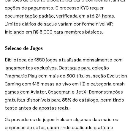
opções de pagamento. O processo KYC requer
documentação padrão, verificada em até 24 horas.
Limites diários de saque variam conforme nível VIP,
iniciando em R$ 5.000 para membros básicos.
Selecao de Jogos
Biblioteca de 1850 jogos atualizada mensalmente com
lançamentos exclusivos. Destaque para coleção
Pragmatic Play com mais de 300 títulos, seção Evolution
Gaming com 145 mesas ao vivo em HD e categoria crash
games com Aviator, Spaceman e JetX. Demonstrações
gratuitas disponíveis para 85% do catálogo, permitindo
teste antes de apostas reais.
Os provedores de jogos incluem algumas das maiores
empresas do setor, garantindo qualidade grafica e