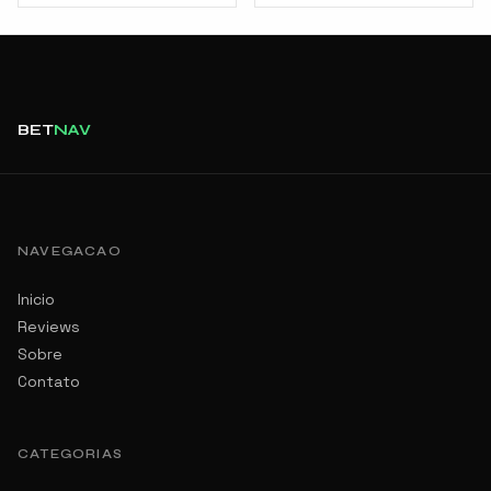
BET
NAV
NAVEGACAO
Inicio
Reviews
Sobre
Contato
CATEGORIAS