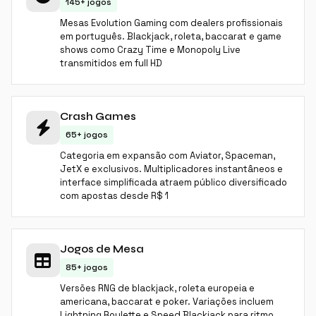
145+ jogos
Mesas Evolution Gaming com dealers profissionais
em português. Blackjack, roleta, baccarat e game
shows como Crazy Time e Monopoly Live
transmitidos em full HD
Crash Games
65+ jogos
Categoria em expansão com Aviator, Spaceman,
JetX e exclusivos. Multiplicadores instantâneos e
interface simplificada atraem público diversificado
com apostas desde R$ 1
Jogos de Mesa
85+ jogos
Versões RNG de blackjack, roleta europeia e
americana, baccarat e poker. Variações incluem
Lightning Roulette e Speed Blackjack para ritmo