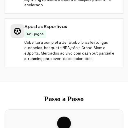
acelerado
Apostas Esportivas
42+ jogos
Cobertura completa de futebol brasileiro, ligas
europeias, basquete NBA, tênis Grand Slam e
eSports. Mercados ao vivo com cash out parcial e
streaming para eventos selecionados
Passo a Passo
1