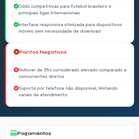
Odds competitivas para futebol brasileiro e
principais ligas internacionais
Interface responsiva otimizada para dispositivos
móveis sem necessidade de download
Pontos Negativos
Rollover de 35x considerado elevado comparado a
concorrentes diretos
Suporte por telefone não disponível, limitando
canais de atendimento
Pagamentos