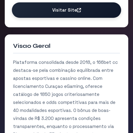
Visitar Site
Visao Geral
Plataforma consolidada desde 2018, o 166bet cc
destaca-se pela combinação equilibrada entre
apostas esportivas e cassino online. Com
licenciamento Curaçao eGaming, oferece
catálogo de 1850 jogos criteriosamente
selecionados e odds competitivas para mais de
40 modalidades esportivas. O bônus de boas-
vindas de R$ 3.200 apresenta condições
transparentes, enquanto o processamento via