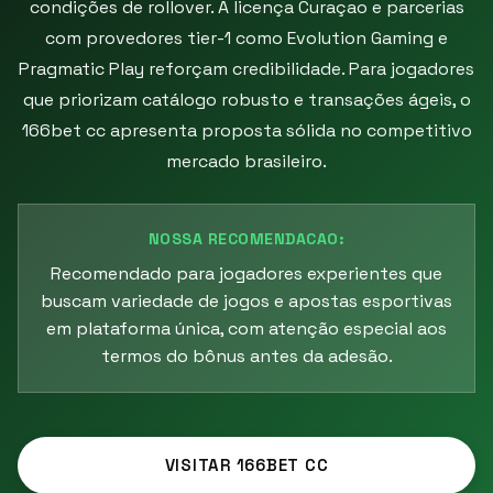
condições de rollover. A licença Curaçao e parcerias
com provedores tier-1 como Evolution Gaming e
Pragmatic Play reforçam credibilidade. Para jogadores
que priorizam catálogo robusto e transações ágeis, o
166bet cc apresenta proposta sólida no competitivo
mercado brasileiro.
NOSSA RECOMENDACAO:
Recomendado para jogadores experientes que
buscam variedade de jogos e apostas esportivas
em plataforma única, com atenção especial aos
termos do bônus antes da adesão.
VISITAR 166BET CC