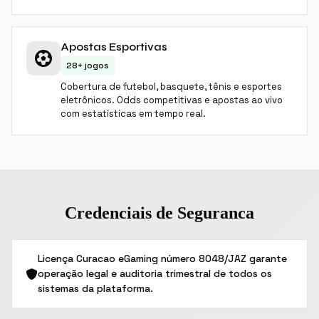
Apostas Esportivas
28+ jogos
Cobertura de futebol, basquete, tênis e esportes
eletrônicos. Odds competitivas e apostas ao vivo
com estatísticas em tempo real.
Credenciais de Seguranca
Licença Curacao eGaming número 8048/JAZ garante
operação legal e auditoria trimestral de todos os
sistemas da plataforma.