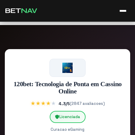
INICIO
/
REVIEWS
/
120BET
BET
NAV
120bet: Tecnologia de Ponta em Cassino
Online
★
★
★
★
★
4.3/5
(2847 avaliacoes)
Licenciada
Curacao eGaming