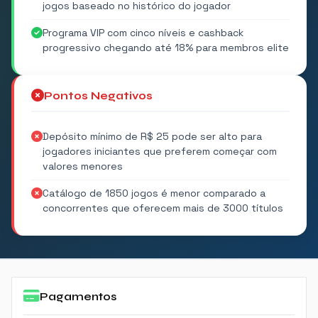
jogos baseado no histórico do jogador
Programa VIP com cinco níveis e cashback
progressivo chegando até 18% para membros elite
Pontos Negativos
Depósito mínimo de R$ 25 pode ser alto para
jogadores iniciantes que preferem começar com
valores menores
Catálogo de 1850 jogos é menor comparado a
concorrentes que oferecem mais de 3000 títulos
Pagamentos