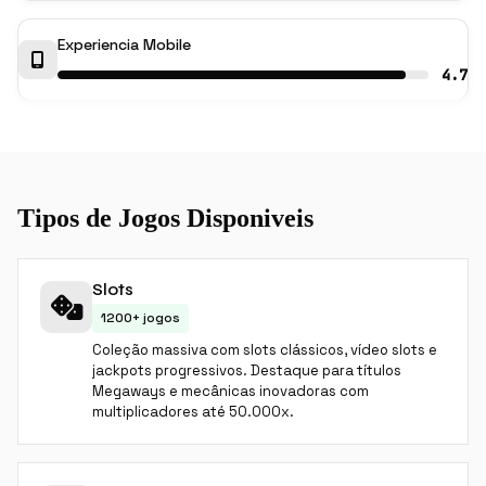
Experiencia Mobile
4.7
Tipos de Jogos Disponiveis
Slots
1200+ jogos
Coleção massiva com slots clássicos, vídeo slots e
jackpots progressivos. Destaque para títulos
Megaways e mecânicas inovadoras com
multiplicadores até 50.000x.