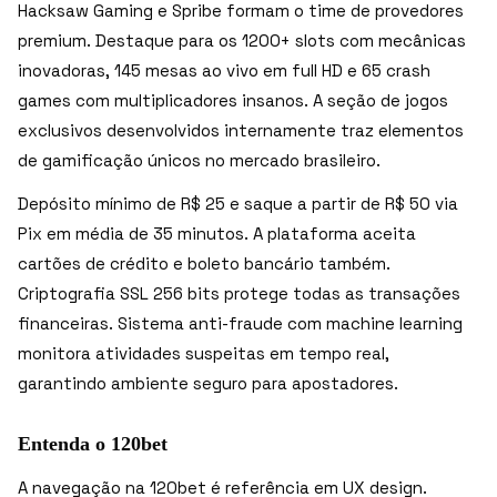
Hacksaw Gaming e Spribe formam o time de provedores
premium. Destaque para os 1200+ slots com mecânicas
inovadoras, 145 mesas ao vivo em full HD e 65 crash
games com multiplicadores insanos. A seção de jogos
exclusivos desenvolvidos internamente traz elementos
de gamificação únicos no mercado brasileiro.
Depósito mínimo de R$ 25 e saque a partir de R$ 50 via
Pix em média de 35 minutos. A plataforma aceita
cartões de crédito e boleto bancário também.
Criptografia SSL 256 bits protege todas as transações
financeiras. Sistema anti-fraude com machine learning
monitora atividades suspeitas em tempo real,
garantindo ambiente seguro para apostadores.
Entenda o 120bet
A navegação na 120bet é referência em UX design.