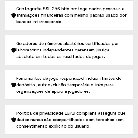
Criptografia SSL 256 bits protege dados pessoais e
transações financeiras com mesmo padrão usado por
bancos internacionais.
Geradores de números aleatórios certificados por
laboratórios independentes garantem justiça
absoluta em todos os resultados de jogos.
Ferramentas de jogo responsável incluem limites de
depósito, autoexclusão temporária e links para
organizações de apoio a jogadores.
Política de privacidade LGPD compliant assegura que
dados nunca são compartilhados com terceiros sem
consentimento explícito do usuário.