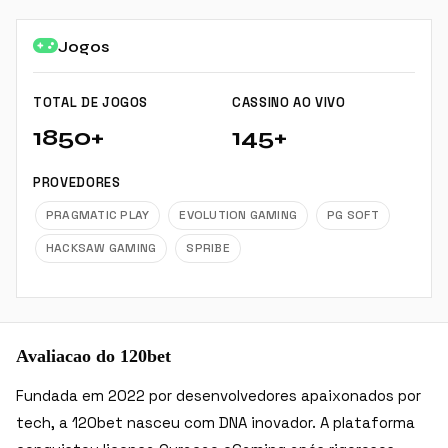
Jogos
TOTAL DE JOGOS
CASSINO AO VIVO
1850+
145+
PROVEDORES
PRAGMATIC PLAY
EVOLUTION GAMING
PG SOFT
HACKSAW GAMING
SPRIBE
Avaliacao do 120bet
Fundada em 2022 por desenvolvedores apaixonados por
tech, a 120bet nasceu com DNA inovador. A plataforma