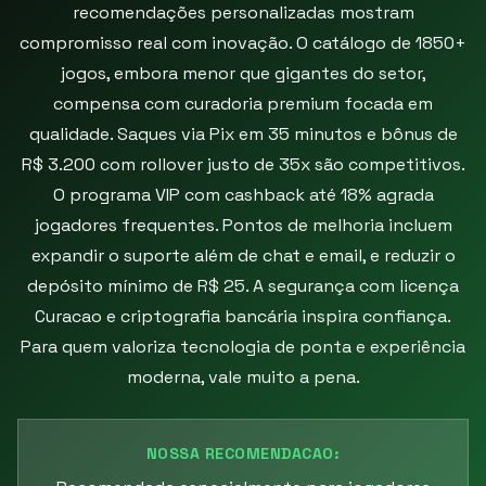
recomendações personalizadas mostram
compromisso real com inovação. O catálogo de 1850+
jogos, embora menor que gigantes do setor,
compensa com curadoria premium focada em
qualidade. Saques via Pix em 35 minutos e bônus de
R$ 3.200 com rollover justo de 35x são competitivos.
O programa VIP com cashback até 18% agrada
jogadores frequentes. Pontos de melhoria incluem
expandir o suporte além de chat e email, e reduzir o
depósito mínimo de R$ 25. A segurança com licença
Curacao e criptografia bancária inspira confiança.
Para quem valoriza tecnologia de ponta e experiência
moderna, vale muito a pena.
NOSSA RECOMENDACAO: