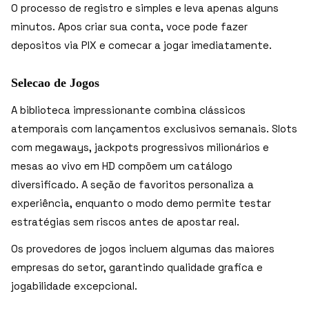
O processo de registro e simples e leva apenas alguns
minutos. Apos criar sua conta, voce pode fazer
depositos via PIX e comecar a jogar imediatamente.
Selecao de Jogos
A biblioteca impressionante combina clássicos
atemporais com lançamentos exclusivos semanais. Slots
com megaways, jackpots progressivos milionários e
mesas ao vivo em HD compõem um catálogo
diversificado. A seção de favoritos personaliza a
experiência, enquanto o modo demo permite testar
estratégias sem riscos antes de apostar real.
Os provedores de jogos incluem algumas das maiores
empresas do setor, garantindo qualidade grafica e
jogabilidade excepcional.