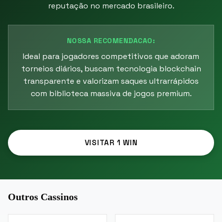
reputação no mercado brasileiro.
NOSSA RECOMENDACAO:
Ideal para jogadores competitivos que adoram
torneios diários, buscam tecnologia blockchain
transparente e valorizam saques ultrarrápidos
com biblioteca massiva de jogos premium.
VISITAR 1 WIN
Outros Cassinos