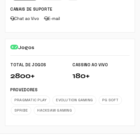
CANAIS DE SUPORTE
Chat ao Vivo
E-mail
Jogos
TOTAL DE JOGOS
CASSINO AO VIVO
2800+
180+
PROVEDORES
PRAGMATIC PLAY
EVOLUTION GAMING
PG SOFT
SPRIBE
HACKSAW GAMING