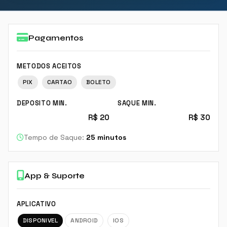
Pagamentos
METODOS ACEITOS
PIX
CARTAO
BOLETO
DEPOSITO MIN.
SAQUE MIN.
R$ 20
R$ 30
Tempo de Saque:
25 minutos
App & Suporte
APLICATIVO
DISPONIVEL
ANDROID
IOS