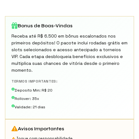
Bonus de Boas-Vindas
Receba até R$ 6.500 em bônus escalonados nos
primeiros depósitos! O pacote inclui rodadas grátis em
slots selecionados e acesso antecipado a torneios
VIP. Cada etapa desbloqueia benefícios exclusivos e
multiplica suas chances de vitória desde o primeiro
momento.
TERMOS IMPORTANTES:
Deposito Min: R$ 20
Rollover: 35x
Validade: 21 dias
Avisos Importantes
Jogue com responsabilidade